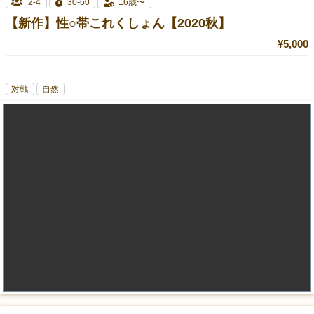
2-4
30-60
16歳〜
【新作】性○帯これくしょん【2020秋】
¥5,000
対戦
自然