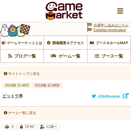
出展申し込みはこちら
Exhibitor Application
ゲームマーケットとは
開催概要＆アクセス
ブース＆ホールMAP
ブログ一覧
ゲーム一覧
ブース一覧
サイトトップに戻る
2019秋 日-M35
2019春 日-W08
ビットラ亭
@bittoratei
ゲーム一覧に戻る
4
20-60
12歳〜