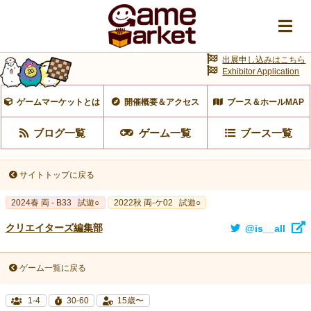
出展申し込みはこちら
Exhibitor Application
ゲームマーケットとは
開催概要＆アクセス
ブース＆ホールMAP
ブログ一覧
ゲーム一覧
ブース一覧
サイトトップに戻る
2024春 両 - B33
試遊○
2022秋 両-ケ02
試遊○
クリエイターズ編集部
@is__all
ゲーム一覧に戻る
1-4
30-60
15歳〜