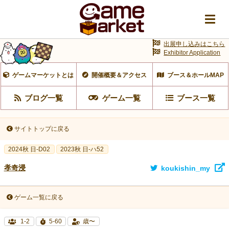
出展申し込みはこちら
Exhibitor Application
ゲームマーケットとは
開催概要＆アクセス
ブース＆ホールMAP
ブログ一覧
ゲーム一覧
ブース一覧
サイトトップに戻る
2024秋 日-D02
2023秋 日-ハ52
孝奇浸
koukishin_my
ゲーム一覧に戻る
1-2
5-60
歳〜