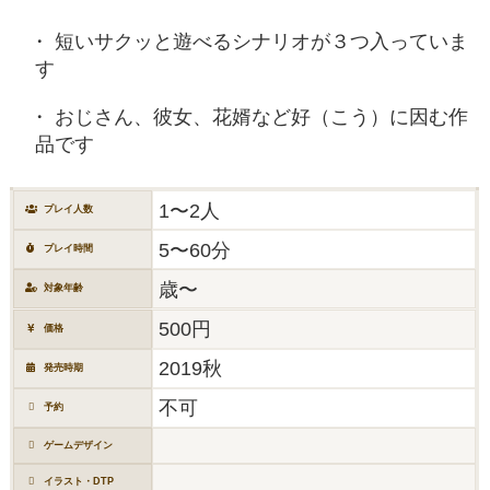
短いサクッと遊べるシナリオが３つ入っていま
す
おじさん、彼女、花婿など好（こう）に因む作
品です
1〜2人
プレイ人数
5〜60分
プレイ時間
歳〜
対象年齢
500円
価格
2019秋
発売時期
不可
予約
ゲームデザイン
イラスト・DTP