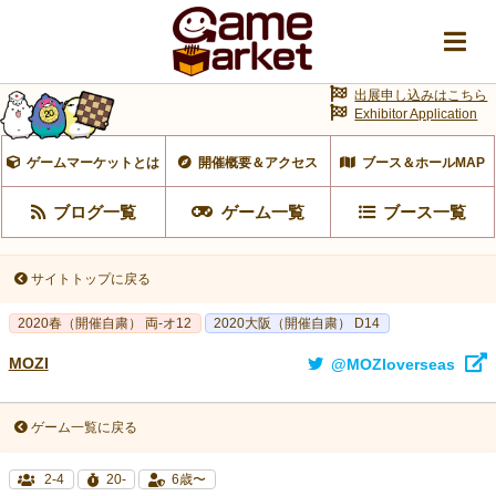
出展申し込みはこちら
Exhibitor Application
ゲームマーケットとは
開催概要＆アクセス
ブース＆ホールMAP
ブログ一覧
ゲーム一覧
ブース一覧
サイトトップに戻る
2020春（開催自粛） 両-オ12
2020大阪（開催自粛） D14
MOZI
@MOZIoverseas
ゲーム一覧に戻る
2-4
20-
6歳〜