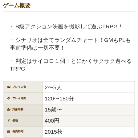
ゲーム概要
B級アクション映画を撮影して遊ぶTRPG！
シナリオは全てランダムチャート！GMもPLも
事前準備は一切不要！
判定はサイコロ１個！とにかくサクサク遊べる
TRPG！
2〜5人
プレイ人数
120〜180分
プレイ時間
15歳〜
対象年齢
400円
価格
2015秋
発売時期