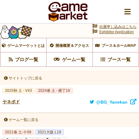
出展申し込みはこちら
Exhibitor Application
ゲームマーケットとは
開催概要＆アクセス
ブース＆ホールMAP
ブログ一覧
ゲーム一覧
ブース一覧
サイトトップに戻る
2025秋 土 - V43
2024春 土 - 横丁16
ヤネボド
@BG_Yanekan
ゲーム一覧に戻る
2021春 土-チ09
2021大阪 L19