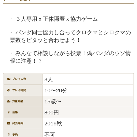
３人専用ｘ正体隠匿ｘ協力ゲーム
パンダ同士協力し合ってクロクマとシロクマの
票数をピタッと合わせよう！
みんなで相談しながら投票！偽パンダのウソ情
報に注意！？
3人
プレイ人数
10〜20分
プレイ時間
15歳〜
対象年齢
800円
価格
2019秋
発売時期
不可
予約