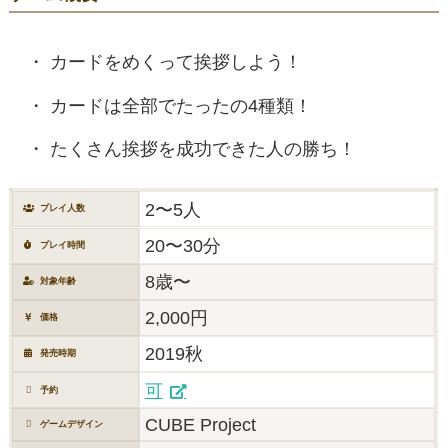
カードをめくって挨拶しよう！
カードは全部でたったの4種類！
たくさん挨拶を成功できた人の勝ち！
2〜5人
プレイ人数
20〜30分
プレイ時間
8歳〜
対象年齢
2,000円
価格
2019秋
発売時期
可
予約
CUBE Project
ゲームデザイン