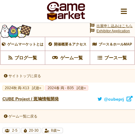
出展申し込みはこちら
Exhibitor Application
ゲームマーケットとは
開催概要＆アクセス
ブース＆ホールMAP
ブログ一覧
ゲーム一覧
ブース一覧
サイトトップに戻る
2024秋 両-X13
試遊○
2024春 両 - B35
試遊○
CUBE Project / 斑鳩情報開発
@cubeprj
ゲーム一覧に戻る
2-5
20-30
8歳〜