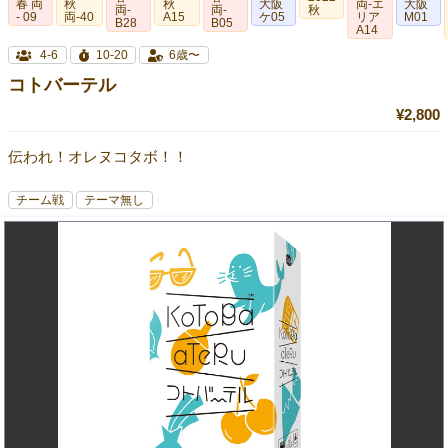
春 両
秋
秋
大阪
両-エ
大阪
両‐
両-
秋
- 09
両-40
A15
ケ05
リア
M01
B28
B05
A14
4-6
10-20
6歳〜
コトバーテル
¥2,800
伝われ！オレヌコタボ！！
チーム戦
テーマ無し