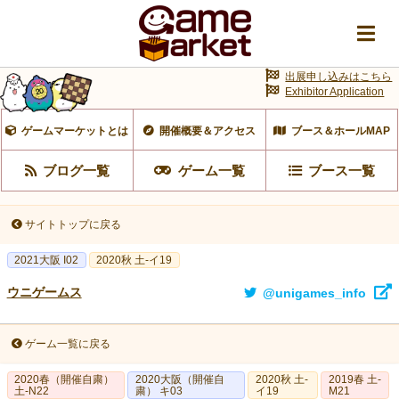
出展申し込みはこちら
Exhibitor Application
ゲームマーケットとは
開催概要＆アクセス
ブース＆ホールMAP
ブログ一覧
ゲーム一覧
ブース一覧
サイトトップに戻る
2021大阪 I02
2020秋 土-イ19
ウニゲームス
@unigames_info
ゲーム一覧に戻る
2020春（開催自粛）
2020大阪（開催自
2020秋 土-
2019春 土-
土-N22
粛） キ03
イ19
M21