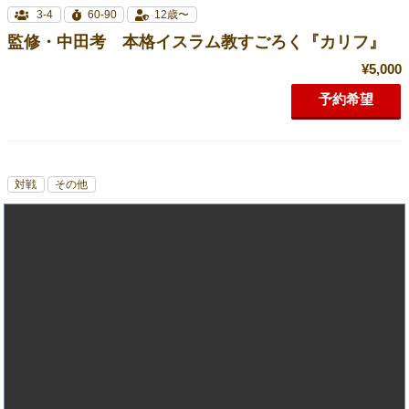
3-4
60-90
12歳〜
監修・中田考 本格イスラム教すごろく『カリフ』
¥5,000
予約希望
対戦
その他