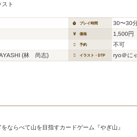
ラスト
30〜30
プレイ時間
1,500円
価格
不可
予約
HAYASHI (林 尚志)
ryo＠に
イラスト・DTP
ぎをならべて山を目指すカードゲーム『やぎ山』