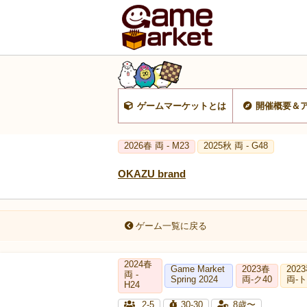
ゲームマーケットとは
開催概要＆
2026春 両 - M23
2025秋 両 - G48
OKAZU brand
ゲーム一覧に戻る
2024春
Game Market
2023春
202
両 -
Spring 2024
両‐ク40
両-ト
H24
2-5
30-30
8歳〜