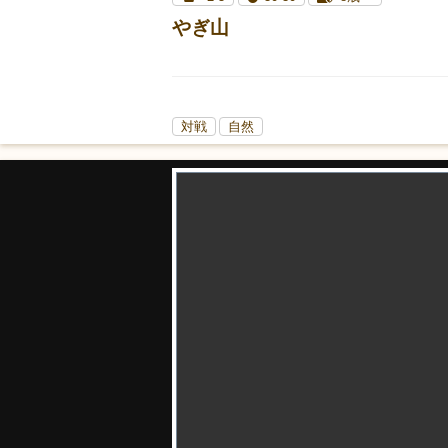
やぎ山
対戦
自然