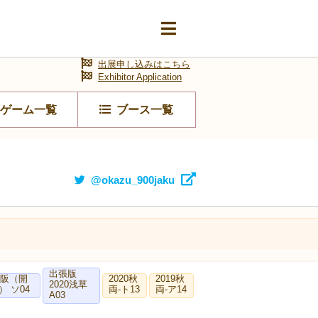
出展申し込みはこちら
Exhibitor Application
ゲーム一覧
ブース一覧
@okazu_900jaku
出張版
大阪（開
2020秋
2019秋
2020浅草
） ソ04
両-ト13
両-ア14
A03