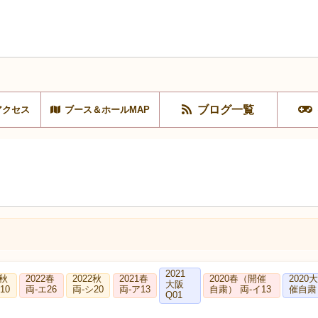
ブログ一覧
アクセス
ブース＆ホールMAP
2021
3秋
2022春
2022秋
2021春
2020春（開催
2020
大阪
10
両-エ26
両-シ20
両-ア13
自粛） 両-イ13
催自粛
Q01