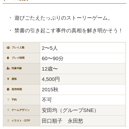
遊びごたえたっぷりのストーリーゲーム。
禁書の引き起こす事件の真相を解き明かそう！
2〜5人
プレイ人数
60〜90分
プレイ時間
12歳〜
対象年齢
4,500円
価格
2015秋
発売時期
不可
予約
安田均（グループSNE）
ゲームデザイン
田口順子 永田愁
イラスト・DTP