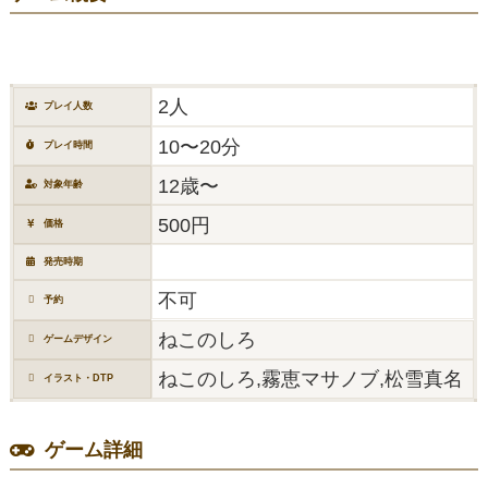
2人
プレイ人数
10〜20分
プレイ時間
12歳〜
対象年齢
500円
価格
発売時期
不可
予約
ねこのしろ
ゲームデザイン
ねこのしろ,霧恵マサノブ,松雪真名
イラスト・DTP
ゲーム詳細