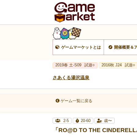
ゲームマーケットとは
開催概要＆
2019春 土-S09
試遊○
2016秋 J24
試遊○
さあくる湯沢温泉
ゲーム一覧に戻る
2-5
20-60
歳〜
「RO@D TO THE CINDERELL