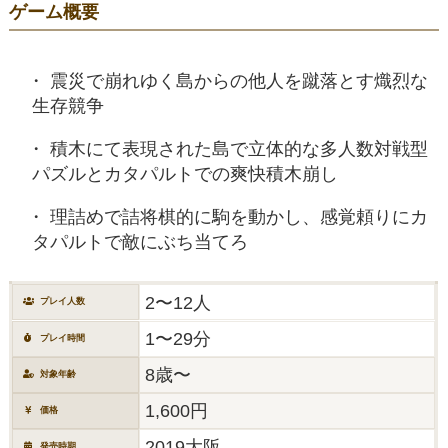
ゲーム概要
震災で崩れゆく島からの他人を蹴落とす熾烈な
生存競争
積木にて表現された島で立体的な多人数対戦型
パズルとカタパルトでの爽快積木崩し
理詰めで詰将棋的に駒を動かし、感覚頼りにカ
タパルトで敵にぶち当てろ
2〜12人
プレイ人数
1〜29分
プレイ時間
8歳〜
対象年齢
1,600円
価格
2019大阪
発売時期