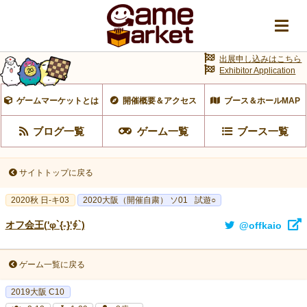
出展申し込みはこちら
Exhibitor Application
ゲームマーケットとは
開催概要＆アクセス
ブース＆ホールMAP
ブログ一覧
ゲーム一覧
ブース一覧
サイトトップに戻る
2020秋 日-キ03
2020大阪（開催自粛） ソ01
試遊○
オフ会王('φ`{-}'∮`)
@offkaio
ゲーム一覧に戻る
2019大阪 C10