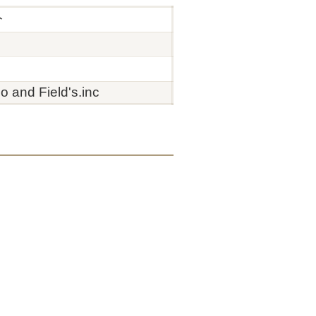
分
o and Field's.inc