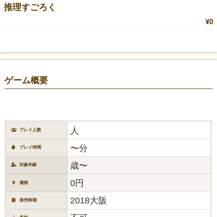
推理すごろく
¥0
ゲーム概要
人
プレイ人数
〜分
プレイ時間
歳〜
対象年齢
0円
価格
2018大阪
発売時期