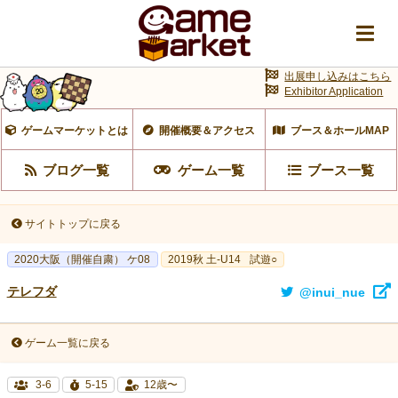
出展申し込みはこちら
Exhibitor Application
ゲームマーケットとは
開催概要＆アクセス
ブース＆ホールMAP
ブログ一覧
ゲーム一覧
ブース一覧
サイトトップに戻る
2020大阪（開催自粛） ケ08
2019秋 土-U14
試遊○
テレフダ
@inui_nue
ゲーム一覧に戻る
3-6
5-15
12歳〜