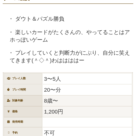
ダウト＆パズル勝負
楽しいカードがたくさんの、やってることはア
ホっぽいゲーム
プレイしていくと判断力がにぶり、自分に笑え
てきます(＾◇＾)わははははー
3〜5人
プレイ人数
20〜分
プレイ時間
8歳〜
対象年齢
1,200円
価格
発売時期
不可
予約