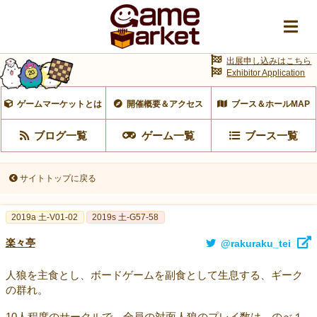
出展申し込みはこちら
Exhibitor Application
ゲームマーケットとは
開催概要＆アクセス
ブース＆ホールMAP
ブログ一覧
ゲーム一覧
ブース一覧
サイトトップに戻る
2019a 土-V01-02
2019s 土-G57-58
楽々亭
@rakuraku_tei
人狼を主食とし、ボードゲームを副食として生息する、ギーク
の群れ。
10人程度のサークルで、全員の対面人狼のプレイ数は、のべ１