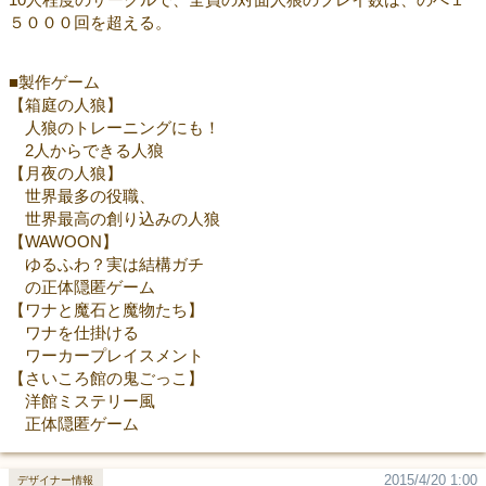
５０００回を超える。
■製作ゲーム
【箱庭の人狼】
人狼のトレーニングにも！
2人からできる人狼
【月夜の人狼】
世界最多の役職、
世界最高の創り込みの人狼
【WAWOON】
ゆるふわ？実は結構ガチ
の正体隠匿ゲーム
【ワナと魔石と魔物たち】
ワナを仕掛ける
ワーカープレイスメント
【さいころ館の鬼ごっこ】
洋館ミステリー風
正体隠匿ゲーム
2015/4/20 1:00
デザイナー情報