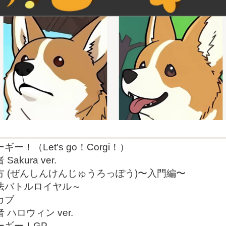
ー！（Let's go！Corgi！）
akura ver.
 (ぜんしんけんじゅうろっぽう)〜入門編〜
法バトルロイヤル～
カブ
ハロウィン ver.
ーギー！GP