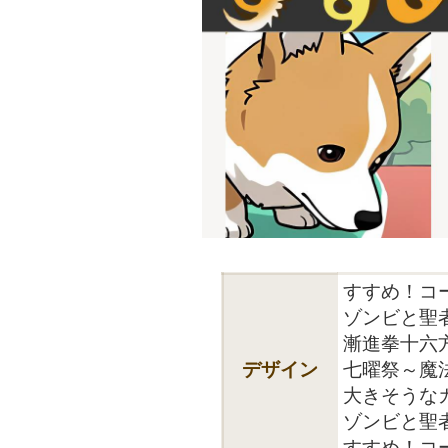
すすめ！コーギ
ゾンビと聖者 S
漸進拳十六方
デザイン
七曜祭～魔
大きそうな
ゾンビと聖者 
すすめ！コ