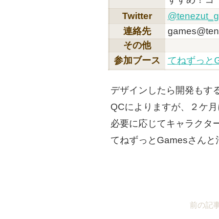
Twitter
@tenezut_
連絡先
games@ten
その他
参加ブース
てねずっとG
デザインしたら開発もす
QCによりますが、２ケ
必要に応じてキャラクタ
てねずっとGamesさん
前の記