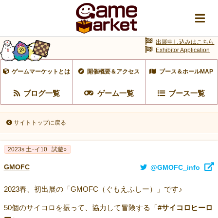
出展申し込みはこちら
Exhibitor Application
ゲームマーケットとは
開催概要＆アクセス
ブース＆ホールMAP
ブログ一覧
ゲーム一覧
ブース一覧
サイトトップに戻る
2023s 土ｰイ10
試遊○
GMOFC
@GMOFC_info
2023春、初出展の「GMOFC（ぐもえふしー）」です♪
50個のサイコロを振って、協力して冒険する「
#サイコロヒーロ
ー
」