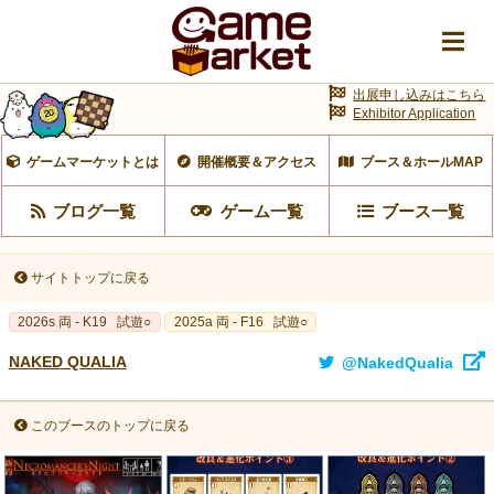
出展申し込みはこちら
Exhibitor Application
ゲームマーケットとは
開催概要＆アクセス
ブース＆ホールMAP
ブログ一覧
ゲーム一覧
ブース一覧
サイトトップに戻る
2026s 両 - K19
試遊○
2025a 両 - F16
試遊○
NAKED QUALIA
@NakedQualia
このブースのトップに戻る