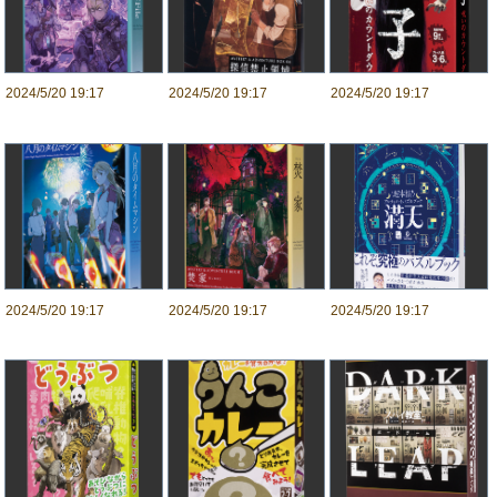
2024/5/20 19:17
2024/5/20 19:17
2024/5/20 19:17
2024/5/20 19:17
2024/5/20 19:17
2024/5/20 19:17