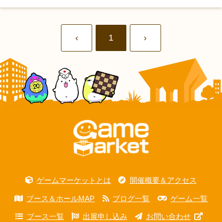
‹
1
›
ゲームマーケットとは
開催概要＆アクセス
ブース＆ホールMAP
ブログ一覧
ゲーム一覧
ブース一覧
出展申し込み
お問い合わせ