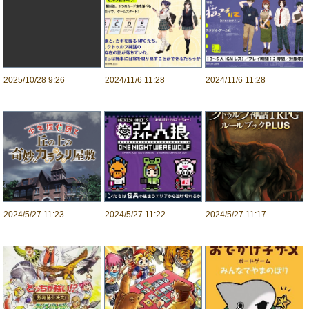
2025/10/28 9:26
2024/11/6 11:28
2024/11/6 11:28
2024/5/27 11:23
2024/5/27 11:22
2024/5/27 11:17