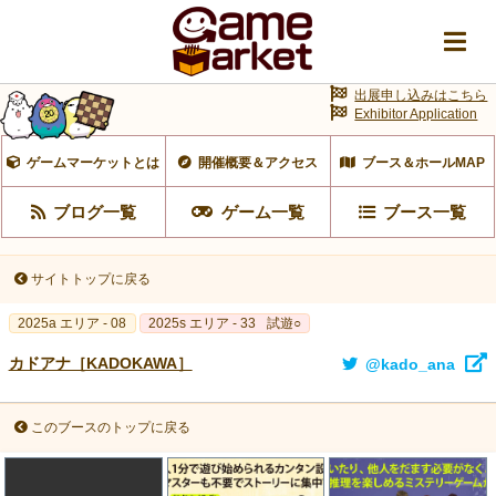
出展申し込みはこちら
Exhibitor Application
ゲームマーケットとは
開催概要＆アクセス
ブース＆ホールMAP
ブログ一覧
ゲーム一覧
ブース一覧
サイトトップに戻る
2025a エリア - 08
2025s エリア - 33
試遊○
カドアナ［KADOKAWA］
@kado_ana
このブースのトップに戻る