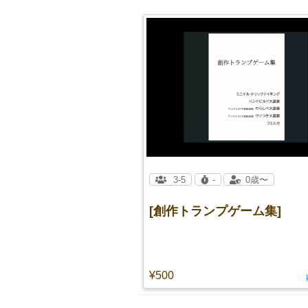
3-5
-
0歳〜
[創作トランプゲーム集]
¥500