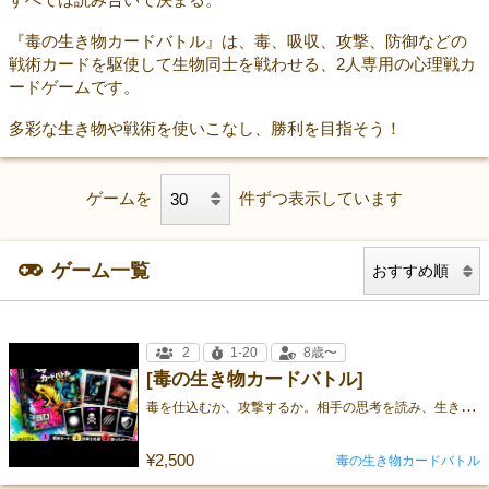
『毒の生き物カードバトル』は、毒、吸収、攻撃、防御などの
戦術カードを駆使して生物同士を戦わせる、2人専用の心理戦カ
ードゲームです。
多彩な生き物や戦術を使いこなし、勝利を目指そう！
ゲームを
件ずつ表示しています
ゲーム一覧
2
1-20
8歳〜
[毒の生き物カードバトル]
毒
を仕込むか、攻撃するか。相手の思考を読み、生き残れ。
¥2,500
毒の生き物カードバトル