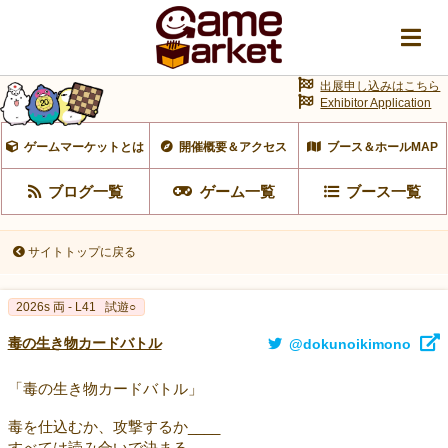
出展申し込みはこちら
Exhibitor Application
ゲームマーケットとは
開催概要＆アクセス
ブース＆ホールMAP
ブログ一覧
ゲーム一覧
ブース一覧
サイトトップに戻る
2026s 両 - L41
試遊○
毒の生き物カードバトル
@dokunoikimono
「毒の生き物カードバトル」
毒を仕込むか、攻撃するか____
すべては読み合いで決まる。