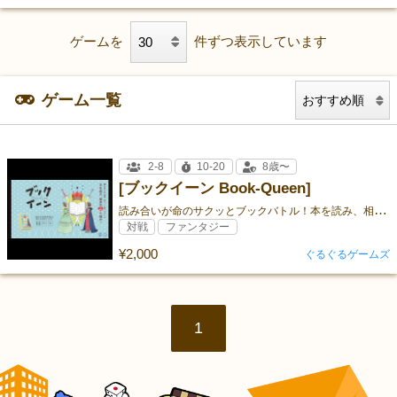
ゲームを
件ずつ表示しています
ゲーム一覧
2-8
10-20
8歳〜
[ブックイーン Book-Queen]
読
み合いが命のサクッとブックバトル！本を読み、相手の心も読め！
対戦
ファンタジー
¥2,000
ぐるぐるゲームズ
1