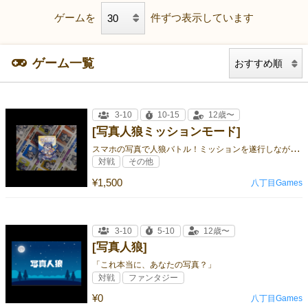
ゲームを
件ずつ表示しています
ゲーム一覧
3-10
10-15
12歳〜
[写真人狼ミッションモード]
ス
マホの写真で人狼バトル！ミッションを遂行しながら「完全勝利」を目指せ！
対戦
その他
¥1,500
八丁目Games
3-10
5-10
12歳〜
[写真人狼]
「これ本当に、あなたの写真？」
対戦
ファンタジー
¥0
八丁目Games