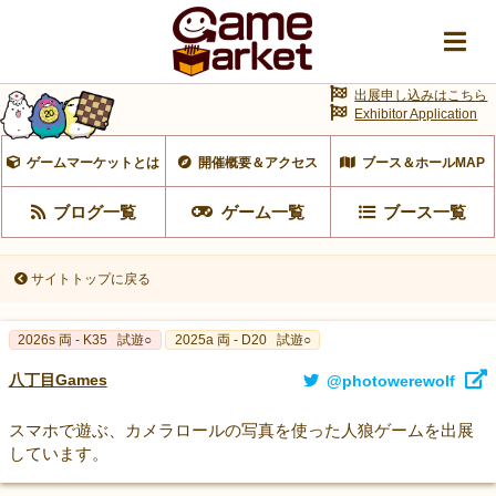
出展申し込みはこちら
Exhibitor Application
ゲームマーケットとは
開催概要＆アクセス
ブース＆ホールMAP
ブログ一覧
ゲーム一覧
ブース一覧
サイトトップに戻る
2026s 両 - K35
試遊○
2025a 両 - D20
試遊○
八丁目Games
@photowerewolf
スマホで遊ぶ、カメラロールの写真を使った人狼ゲームを出展
しています。