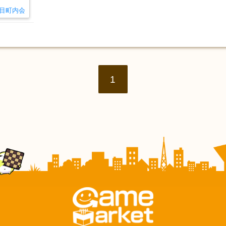
丁目町内会
1