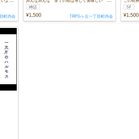
――目を背け続けている。もう、戻らないように。
みんなみんな 全ての命は等しく美味しい ご馳走だ。
この乾
神話
SF
¥1,500
¥1,500
丁目町内会
TRPGヶ丘一丁目町内会