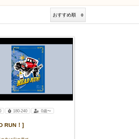
0
180-240
0歳〜
D RUN！]