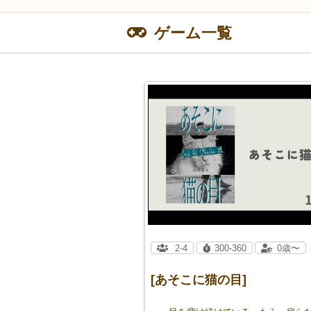
ゲーム一覧
2-4
300-360
0歳〜
[あそこに猫の目]