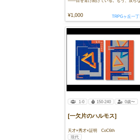
¥1,000
TRPGヶ丘一
1-0
150-240
0歳〜
[一欠片のハルモス]
天才×秀才×証明 CoC6th
現代