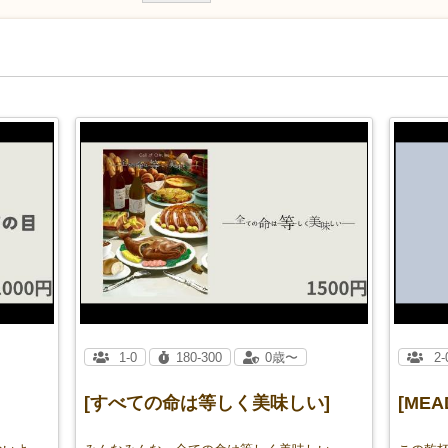
1-0
180-300
0歳〜
2-
[すべての命は等しく美味しい]
[MEA