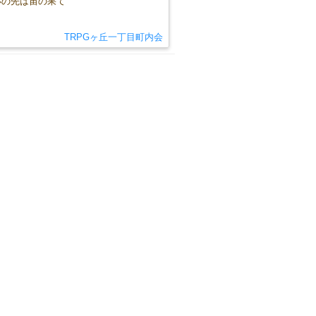
杯の先は宙の果て
TRPGヶ丘一丁目町内会