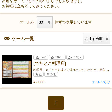
友達を待っている間の暇つぶしでも大歓迎です。
お気軽に立ち寄ってみてください。
ゲームを
件ずつ表示しています
ゲーム一覧
2-6
10-30
6歳〜
[でたとこ料理店]
料
理長、メニューを破いて逃げ出した！出たとこ勝負で料理を作ろう！
対戦
その他
¥2,000
オムレツらぼ
1