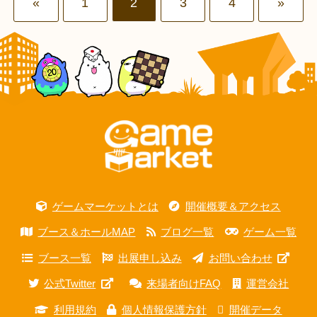
«
1
2
3
4
»
ゲームマーケットとは
開催概要＆アクセス
ブース＆ホールMAP
ブログ一覧
ゲーム一覧
ブース一覧
出展申し込み
お問い合わせ
公式Twitter
来場者向けFAQ
運営会社
利用規約
個人情報保護方針
開催データ