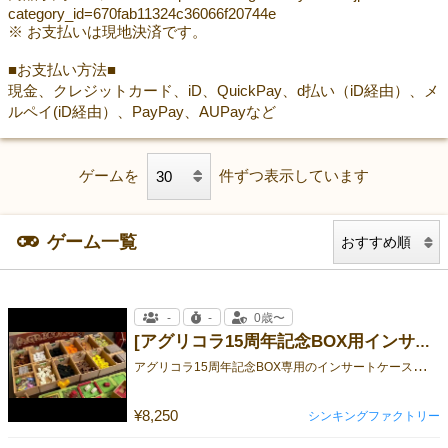
category_id=670fab11324c36066f20744e
※ お支払いは現地決済です。
■お支払い方法■
現金、クレジットカード、iD、QuickPay、d払い（iD経由）、メ
ルペイ(iD経由）、PayPay、AUPayなど
ゲームを
件ずつ表示しています
ゲーム一覧
-
-
0歳〜
[アグリコラ15周年記念BOX用インサートケース]
ア
グリコラ15周年記念BOX専用のインサートケースです！
¥8,250
シンキングファクトリー