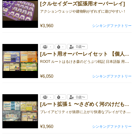
[クルセイダーズ拡張用オーバーレイ]
アクションウェッジや建物駒がずれずに遊びやすい！
¥3,960
シンキングファクトリー
-
-
0歳〜
[ルート用オーバーレイセット 【個人ボード4陣営 ＋クラフトアイテム】]
R
OOT ルートはるけき森のどうぶつ戦記 日本語版 用オーバーレイのセット売りです。
¥6,050
シンキングファクトリー
-
-
0歳〜
[ルート拡張１ 〜さざめく河のけだもの軍記〜 専用オーバーレイ【個人ボード3陣営 】]
プ
レイアビリティが抜群に上がり快適なプレイができること間違いなし!
¥3,960
シンキングファクトリー