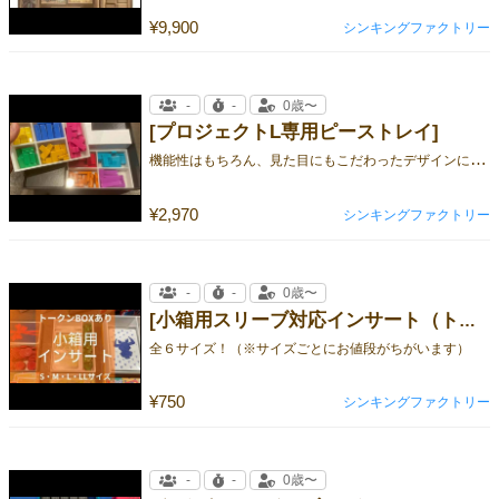
¥9,900
シンキングファクトリー
-
-
0歳〜
[プロジェクトL専用ピーストレイ]
機
能性はもちろん、見た目にもこだわったデザインになっています！
¥2,970
シンキングファクトリー
-
-
0歳〜
[小箱用スリーブ対応インサート（トークンBOXあり）]
全６サイズ！（※サイズごとにお値段がちがいます）
¥750
シンキングファクトリー
-
-
0歳〜