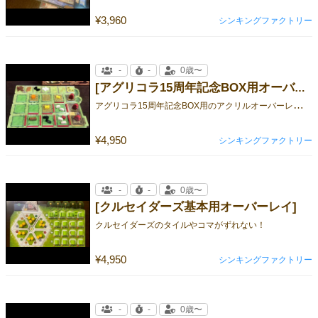
¥3,960
シンキングファクトリー
-
-
0歳〜
[アグリコラ15周年記念BOX用オーバーレイ]
ア
グリコラ15周年記念BOX用のアクリルオーバーレイです！
¥4,950
シンキングファクトリー
-
-
0歳〜
[クルセイダーズ基本用オーバーレイ]
クルセイダーズのタイルやコマがずれない！
¥4,950
シンキングファクトリー
-
-
0歳〜