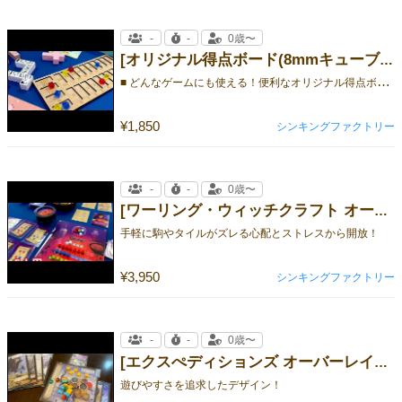
-
-
0歳〜
[オリジナル得点ボード(8mmキューブ付き)]
■
どんなゲームにも使える！便利なオリジナル得点ボード■
¥1,850
シンキングファクトリー
-
-
0歳〜
[ワーリング・ウィッチクラフト オーバーレイ 【個人ボード 5人用セット】]
手軽に駒やタイルがズレる心配とストレスから開放！
¥3,950
シンキングファクトリー
-
-
0歳〜
[エクスぺディションズ オーバーレイ【個人ボード5人用セット】]
遊びやすさを追求したデザイン！