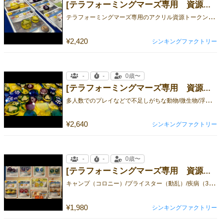
[テラフォーミングマーズ専用 資源トークン２]
テ
ラフォーミングマーズ専用のアクリル資源トークンです。
¥2,420
シンキングファクトリー
-
-
0歳〜
[テラフォーミングマーズ専用 資源トークンおかわり]
多
人数でのプレイなどで不足しがちな動物/微生物/浮遊体の専用アクリルトークンの個数を増やす！
¥2,640
シンキングファクトリー
-
-
0歳〜
[テラフォーミングマーズ専用 資源トークン３]
キ
ャンプ（コロニー）/プライスター（動乱）/疾病（3D地形ボックス）
¥1,980
シンキングファクトリー