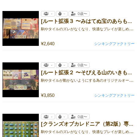
-
-
0歳〜
[ルート拡張３ 〜みはてぬ宝のあらもの騒記〜 専用オーバーレイ【個人ボード2陣営 】]
駒
やタイルのズレがなくなり、快適なプレイが楽しめます！
¥2,640
シンキングファクトリー
-
-
0歳〜
[ルート拡張２ 〜そびえる山のいきもの乱記〜 専用オーバーレイ【個人ボード2陣営 】]
駒
やタイルが動かないようにする為のオリジナルオーバーレイです。
¥3,850
シンキングファクトリー
-
-
0歳〜
[クランズオブカレドニア（第2版）専用オーバーレイ【個人ボード4人分＋マクドナルドタイル】]
駒
やタイルのズレがなくなり、快適なプレイが楽しめます！