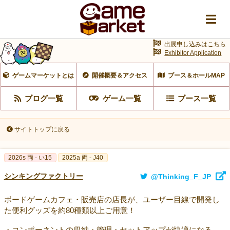
出展申し込みはこちら
Exhibitor Application
ゲームマーケットとは
開催概要＆アクセス
ブース＆ホールMAP
ブログ一覧
ゲーム一覧
ブース一覧
サイトトップに戻る
2026s 両 - い15
2025a 両 - J40
シンキングファクトリー
@Thinking_F_JP
ボードゲームカフェ・販売店の店長が、ユーザー目線で開発し
た便利グッズを約80種類以上ご用意！
・コンポーネントの収納・管理・セットアップが快適になる