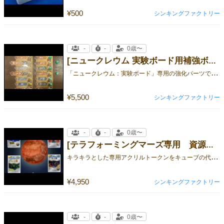
¥500
シンキングファクトリー
-
-
0歳〜
[ニュークレウム 実験ボード用補強ボード]
「
ニュークレウム：実験ボード」専用の強化パーツです。
¥5,500
シンキングファクトリー
-
-
0歳〜
[テラフォーミングマーズ専用 資源トークン１]
キ
ラキラとした専用アクリルトークンをキューブの代わりに使って遊びませんか？
¥4,950
シンキングファクトリー
-
-
0歳〜