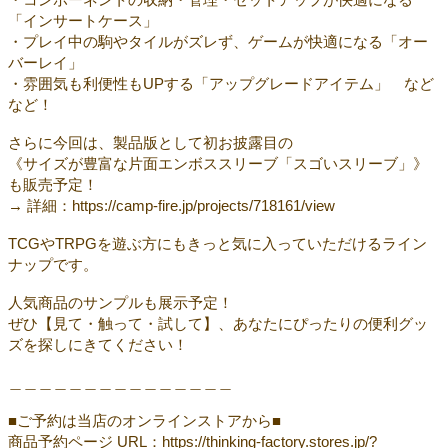
「インサートケース」
・プレイ中の駒やタイルがズレず、ゲームが快適になる「オー
バーレイ」
・雰囲気も利便性もUPする「アップグレードアイテム」 など
など！
さらに今回は、製品版として初お披露目の
《サイズが豊富な片面エンボススリーブ「スゴいスリーブ」》
も販売予定！
→ 詳細：https://camp-fire.jp/projects/718161/view
TCGやTRPGを遊ぶ方にもきっと気に入っていただけるライン
ナップです。
人気商品のサンプルも展示予定！
ぜひ【見て・触って・試して】、あなたにぴったりの便利グッ
ズを探しにきてください！
＿＿＿＿＿＿＿＿＿＿＿＿＿＿＿
■ご予約は当店のオンラインストアから■
商品予約ページ URL：https://thinking-factory.stores.jp/?