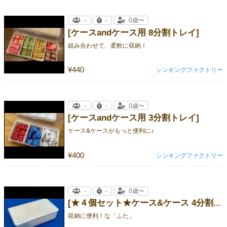
-
-
0歳〜
[ケースandケース用 8分割トレイ]
組み合わせて、柔軟に収納！
¥440
シンキングファクトリー
-
-
0歳〜
[ケースandケース用 3分割トレイ]
ケース&ケースがもっと便利に♪
¥400
シンキングファクトリー
-
-
0歳〜
[★４個セット★ケース&ケース 4分割トレイ 専用フタ]
収納に便利！な「ふた」