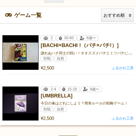
ゲーム一覧
2
30-60
8歳〜
[BACHI×BACHI !（バチ×バチ!）]
譲
れぬハチ同士の戦い！オオスズメバチとミツバチに分かれて戦う2人用非対称アブストラクト
対戦
自然
¥2,500
ふるかわ工房
2-4
15-20
9歳〜
[UMBRELLA]
今日の傘はどれにしよう？簡単ルールの戦略ゲーム！
対戦
自然
¥2,500
ふるかわ工房