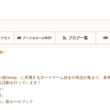
ブログ一覧
アクセス
ブース＆ホールMAP
遊○
箱Group」に所属するボードゲーム好きの有志が集まり、基
る活動を行っています！
ろ』
会』
りろ』新ルールブック