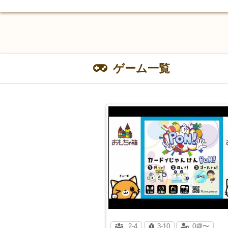
ゲーム一覧
2-4
3-10
0歳〜