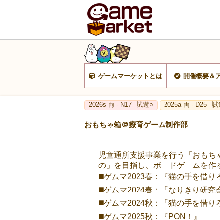
ゲームマーケットとは
開催概要＆
2026s 両 - N17
試遊○
2025a 両 - D25
試
おもちゃ箱＠療育ゲーム制作部
児童通所支援事業を行う「おもちゃ
の」を目指し、ボードゲームを作
◼️ゲムマ2023春：『猫の手を借り
◼️ゲムマ2024春：『なりきり研究
◼️ゲムマ2024秋：『猫の手を借
◼️ゲムマ2025秋：『PON！』