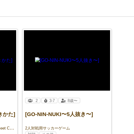
2
3-7
8歳〜
きかた]
[GO-NIN-NUKI〜5人抜き〜]
Capsicum Games社のボードゲーム『Fleet Commander』の非公式攻略本
2人対戦用サッカーゲーム