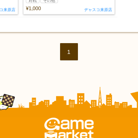
対戦
その他
¥1,000
コ来原店
ヂャスコ来原店
1