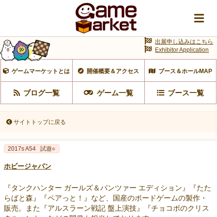
出展申し込みはこちら
Exhibitor Application
ゲームマーケットとは
開催概要＆アクセス
ブース＆ホールMAP
ブログ一覧
ゲーム一覧
ブース一覧
サイトトップに戻る
2017s A54
試遊○
ホビージャパン
『タンクハンター ガールズ＆パンツァー エディション』『たた
らばと森』『ペアっと！』など、国産のボードゲームの製作・
販売。また『アルスラーン戦記 盤上演技』『チョコボのクリス