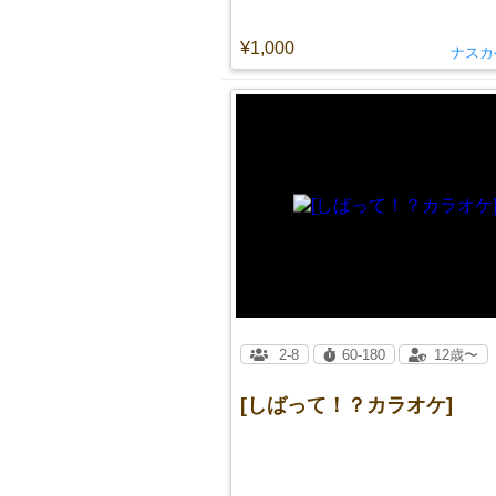
¥1,000
ナスカ
2-8
60-180
12歳〜
[しばって！？カラオケ]