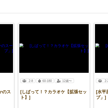
2-8
60-180
12歳〜
2-
かのス
[しばって！？カラオケ【拡張セッ
[水
ト】]
プ」]