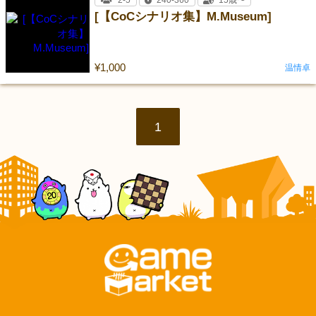
2-5
240-360
15歳〜
[【CoCシナリオ集】M.Museum]
¥1,000
温情卓
1