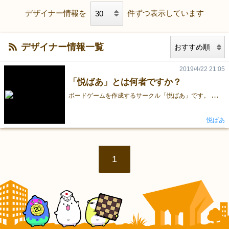
デザイナー情報を
件ずつ表示しています
デザイナー情報一覧
2019/4/22 21:05
「悦ばあ」とは何者ですか？
ボ
ードゲームを作成するサークル「悦ばあ」です。 読みは「えつばあ」です。 悦ばあは我々の祖母の名前から取ったものです。
悦ばあ
1