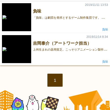
2019/11/11 13:53
負味
「
負味」は劇団を発祥とするゲーム制作集団です。 時代や流行に左右されない「普遍的作品」を作りたいという思いでゲーム制作をしております。 【作品づくりへの想い】 演劇は「その時、その場所」でしか表現できないコンテンツです。 それゆえ、瞬間的な輝きを放ちますが、記憶の中だけにしか残りません。 負味はずっと残らない作品を作り続けてきました。 だから、いつか残る作品を作りたいと思っていました。 そんなときに出会ったのがボードゲームでした。 せっかく残る作品を作るのなら、 時代や流行に左右されない普遍的な作品を作りたい。 そんな想いで制作に当たっています。 【負味という名前の由来】 忘れました… 劇団時代の主催者が思いつきで考えた名前だと思います。 ただ、今になって思うのは、 「負け」は「勝ち」に至るまでに絶対に通る道だということです。 ネガティブな意味に捉えられることが多い名前ですが、 「負けたからこそ強くなれる」と考えたら、ポジティブに思えてきませんか？ 負けも楽しんでしまいましょう。 ゲームは勝者のためだけにあるわけじゃないのですから。 ■後日談 劇団時代の主催者に確認したところ、 『make edge』 あるいは『make age』という『かつて繁栄したが現在は名前しか残っていないアフリカ内陸部の都市の名がマケアジ』 という答えが返ってきたのですが、彼の妄想だと思います。
負味
2019/11/14 8:34
吉岡泰介（アートワーク担当）
上
州生まれの器用貧乏。こっそりアニメーション製作を目論んでいる。
負味
1