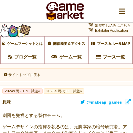
出展申し込みはこちら
Exhibitor Application
ゲームマーケットとは
開催概要＆アクセス
ブース＆ホールMAP
ブログ一覧
ゲーム一覧
ブース一覧
サイトトップに戻る
2024s 両 - J19
試遊○
2023a 両-カ11
試遊○
負味
@makeaji_games
劇団を発祥とする製作チーム。
ゲームデザインの指揮を執るのは、元脚本家の暗号研究者。ア
ートワークは元アニメーターの動画クリエイターとグラフィッ