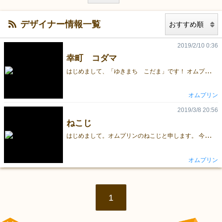
デザイナー情報一覧
2019/2/10 0:36
幸町 コダマ
は
じめまして、「ゆきまち こだま」です！ オムプリンのプリン担当です。サイゼのプリンは美味しい。 今回GM初参加で右も左も分からないですが、 お手にとってもらえたら幸いです。 実は後輩より年下。けど敬語止めてもらえない(´・ω・`) むらびとうぉ～ずに関するお問い合わせはコチラ https://goo.gl/forms/lZAgoDNMVB3NVRZD2
オムプリン
2019/3/8 20:56
ねこじ
は
じめまして。オムプリンのねこじと申します。 今回は諸事情の為に参加することが出来なくなりました… 大変申し訳ございません。 次回のゲムマでは今回出せなかった「ライドル！」を販売したいと思います。 情報等はTwitterを見ていただければと思います。 どうぞよろしくお願いいたします。
オムプリン
1