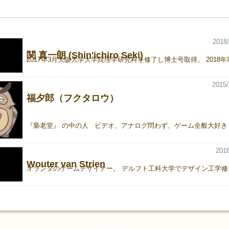
2018/
関 真一朗 (Shin'ichiro Seki)
2015/
福夕郎（フクタロウ）
2018
Wouter van Strien