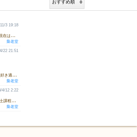
11/3 19:18
2017年3月大阪大学大学院理学研究科を修了し博士号取得。 2018年現在は東北大学にて日本学術振興会特別研究員PD。 数が大好きで特に整数、素数に目がない。 数学に関する話題を掲載している 「INTEGERS」 を執筆中。 2014年に素数大富豪考案した。 関 真一朗 (Shin-ichiro Seki) Shin'ichiro Seki is a research scholar of mathematics. In March 2017, he obtained doctorate by completing doctoral course of graduate school of science in Osaka University. As of 2018, he is working at Tohoku University as a postdoctoral fellow of Japan Society for the Promotion of Science. He is an enthusiast for numbers; integers and prime numbers are his specialties. He is writing a blog with a topic of numbers, which is named INTEGERS. In 2014, he invented Prime Daifugo, a card game in which players take turns raising the number by forming a prime number with cards in their hand.
梟老堂
4/22 21:51
『梟老堂』 の中の人 ビデオ、アナログ問わず、ゲーム全般大好き 好き過ぎて GM2014春 から制作を開始。 そろそろネタの枯渇と私生活との両立が課題になってきた、今日この頃 新しくて、本当にシンプルで面白いゲームを目指し、日夜アイデア出し。 好きなゲーム アナログ：ごいた、ローゼンケーニッヒ、ボーナンザ ・・・他多数 ビデオ：スト3 3rdstrike、スパイクアウト、PANG3、ゲイングランド ・・・他多数
梟老堂
/4/12 2:22
オランダのゲームデザイナー。 デルフト工科大学でデザイン工学修士課程を卒業。在学中は人間行動学を修め、 人間の行動と製品に関して多くのことを学ぶ。 このデジタル全盛の時代に、 Alpenzian を通して世界中の人たちが アナログな道具で絵を描くきっかけになってほしいと切に願う。 BGG のページ
梟老堂