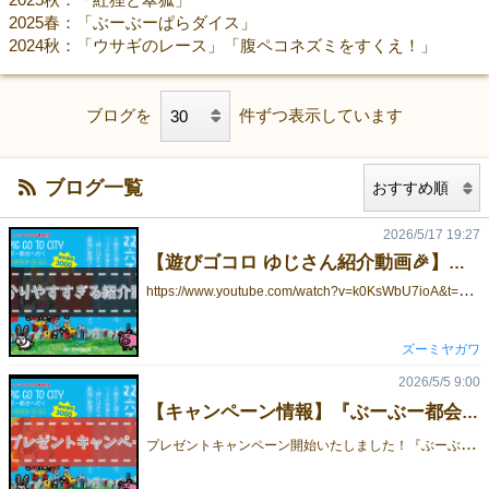
2025春：「ぶーぶーぱらダイス」
2024秋：「ウサギのレース」「腹ペコネズミをすくえ！」
ブログを
件ずつ表示しています
ブログ一覧
2026/5/17 19:27
【遊びゴコロ ゆじさん紹介動画🎉】ぶーぶー都会へ行く：分かりやすすぎる紹介動画
h
ttps://www.youtube.com/watch?v=k0KsWbU7ioA&t=7766s👆遊びゴコロのゆじさんに『ぶーぶー都会へ行く』をわっっっっかりやすく紹介していただいています🐖他にも全部で33個のボードゲームを紹介いただいているので、ぜひ！ゲムマ前に全員見てください～！笑
ズーミヤガワ
2026/5/5 9:00
【キャンペーン情報】『ぶーぶー都会へ行く』3秒で参加可能!!プレゼントキャンペーン📦
プ
レゼントキャンペーン開始いたしました！『ぶーぶー都会へ行く』を2名の方に抽選でプレゼント！予約済みの方もOKですよ～🐖***********************************************************①Xでズーミヤガワのアカウント（@zoo_miyagawa）をフォロー②キャンペーンの投稿をリポスト 期間：2026/5/16（土）23：59まで当選：XのDMにて連絡ゲムマ手渡しor発送（※日本国内限定）******************************************キャンペーン詳細ポスト👇https://x.com/zoo_miyagawa/status/2050737209616355609ゲーム内容👇https://gamemarket.jp/game/187980予約👇https://forms.gle/hDu68zvR4Ft3UdH4Aぜひご参加ください！