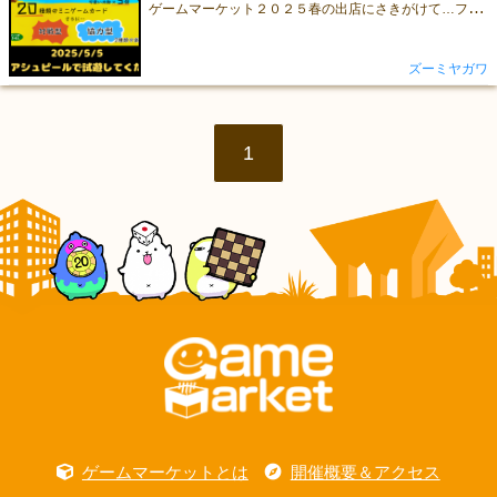
ゲ
ームマーケット２０２５春の出店にさきがけて…フォアシュピール東京の出展が決まりました～！！！https://www.bear.cool/board-game/event/48511/infoぜひぜひ、試遊しにきてください～！！お待ちしております！ ＊＊＊＊＊＊＊＊＊ 🐖ゲームの紹介は１分間の動画にまとめました🎥特徴と簡単なルールをみていただき……、フォアシュピールで遊んでください～🙇
ズーミヤガワ
1
ゲームマーケットとは
開催概要＆アクセス