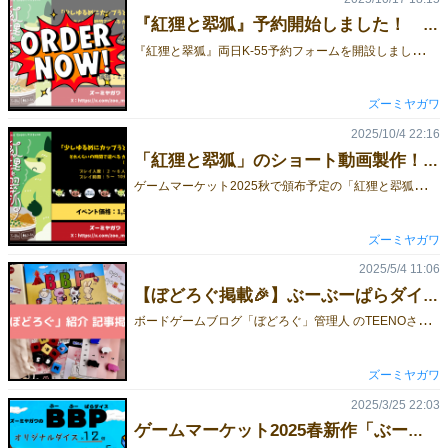
『紅狸と翆狐』予約開始しました！ ※試遊会情報も記載あり
『
紅狸と翠狐』両日K-55予約フォームを開設しました！https://forms.gle/u4SwXse2Zj5XKyRu7 【ゲームの紹介はこちら👇】「少しゆるめにカップうどんを作る」 くらいの時間で楽しめるゴーアウト！！・オオカミタホさんのイラスト最高・ワイワイ楽しい・親子で計算練習にボドサマでβ版が完売… さらに面白くした製品版ですよ～！！ぜひ、見に来てください！＊＊＊事前に体験できる試遊会にも複数参加します10月31日（金）：花金ゲムマ2025秋試遊会 ←クリック！11月5日（水）：必ずレビューがSNSに投稿される試遊会＠ボードゲームカフェ有明亭 ←クリック！11月9日（日）：▼ゲムマ2週前▼ゲームマーケット2025秋新作試遊会 in 篠崎 ←クリック！11月15日（土）：EJPボドゲ相互PR会 2025秋
ズーミヤガワ
2025/10/4 22:16
「紅狸と翆狐」のショート動画製作！！
ゲ
ームマーケット2025秋で頒布予定の「紅狸と翆狐」の紹介用ショート動画を制作しました！！40秒で簡単にゲーム概要を掴める動画にしました。ぜひ、見てみてください～！！！※詳細なルールはちゃんと説明書を読んでね🦊
ズーミヤガワ
2025/5/4 11:06
【ぼどろぐ掲載🎉】ぶーぶーぱらダイス：ボードゲーム紹介とレビュー
ボ
ードゲームブログ「ぼどろぐ」管理人 のTEENOさんが、『ぶーぶーぱらダイス』の紹介記事を書いてくださいました🎉https://bodolog.com/boo-boo-paradise/ 何度か遊んでいただいた上で記事を書いてくださっているようなので…制作者がおススメしたいポイントを網羅して紹介してくださっています！！！ 👆そうそう！「ダイスゲーム＝運ゲーム」と思われてしまうのですが、どのダイスを使おうかな！とプレイヤーが考えなくてはいけないところはお気に入りのポイントです💡 他のおススメポイントやこだわり、ルール説明も一つの記事にまとめていただいたので、ぜひ、一度ご覧いただきたいです～！！他の方が制作しているゲームもどんどん紹介されていくみたいなので、ブックマークしてゲームマーケットで購入するゲーム選びの参考にしたいですね👀✨ 👇👇👇https://bodolog.com/boo-boo-paradise/
ズーミヤガワ
2025/3/25 22:03
ゲームマーケット2025春新作「ぶーぶーぱらダイス」がフォアシュピールで遊べます🐖