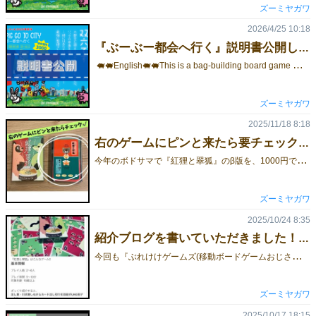
ズーミヤガワ
2026/4/25 10:18
『ぶーぶー都会へ行く』説明書公開してます🐖英語版も公開してます🐖
🐖🐖English🐖🐖This is a bag-building board game where you aim for the finish line while upgrading the contents of your bag! 🎲🐖We designed it to be a quick and easy deck-building game!!Enjoy the world of bag-building in just 20–30 minutes! ✨ Number of Players: 2–4Recommended Age: 10+Playing Time: 20–30 minutes 【Synopsis】Boo-Boo and his animal friends were living a laid-back life on a lush, natural ranch.Then, they received a letter from Kumagoro, who lives in the city.In the letter, he wrote about how much he enjoys his glamorous life, but there was also this line...“The city is convenient and fun, but sometimes I feel a little lonely.”Sensing their friend’s SOS, the group packed the essentials into their bags and decided to head for the city. 【Contents】Special dice ×48 (4 types), Bags ×5 (4 black, 1 white), Lane cards ×8, Help cards ×15, Animal pieces ×8 (4 types), Ranking card ×1, Rule cards (Summary) ×4, Square cloths ×4, Instruction manual ×1 【Victory Conditions】The first player to get their animal piece to the finish line wins! 【Game Overview】*We previously distributed a beta version that was system-only.Here is the final version! 🐽 Each player receives one small bag.Once you’ve tossed the 4 types of special dice into it, you’re ready to go!! Take 3 dice out of the bag and roll them.Create a hand whose strength is determined by the roll.You can reroll the dice up to 3 times, so roll while hoping for a stronger hand. Once everyone has finished rolling, compare the strength of your hands.The stronger your hand, the farther you can move on the board✨ Then, perform the action specified for the space you landed on.There are four types of actions: acquiring, exchanging, or discarding dice, or obtaining a “Help Card” that lets you control the roll. Create your own powerful bag and aim to reach the finish line before the other players! 🔥 *The rulebook is available online, so please check out the rules and come play! 👀
ズーミヤガワ
2025/11/18 8:18
右のゲームにピンと来たら要チェック🦊
今
年のボドサマで『紅狸と翠狐』のβ版を、1000円で買ってくださった方々へ！ちゃんと皆さんに届くといいのですが…(右のゲームがβ版の紅狸と翠狐です👇)ゲームマーケット2025秋 会場でβ版を見せていただけたら、完成版(1500円)との差分である500円で完成版をお渡しします🙏即決で買ってくださった皆様のおかげで自信になり、完成版に進めようと思えたので✨
ズーミヤガワ
2025/10/24 8:35
紹介ブログを書いていただきました！！！
今
回も『ぶれけけゲームズ(移動ボードゲームおじさん うりおのボードゲーム日記)』さんが書いてくれました！めちゃくちゃ分かりやすいですよ✨文章・表現も面白いので楽しいです！ここからご覧くださいませ〜ぜひ読んでください〜！！！！
ズーミヤガワ
2025/10/17 18:15