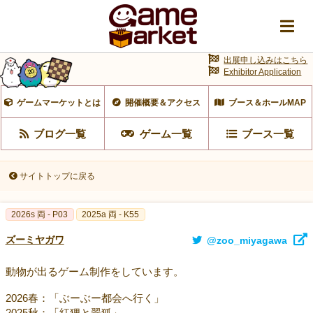
出展申し込みはこちら
Exhibitor Application
ゲームマーケットとは
開催概要＆アクセス
ブース＆ホールMAP
ブログ一覧
ゲーム一覧
ブース一覧
サイトトップに戻る
2026s 両 - P03
2025a 両 - K55
ズーミヤガワ
@zoo_miyagawa
動物が出るゲーム制作をしています。
2026春：「ぶーぶー都会へ行く」
2025秋：「紅狸と翠狐」