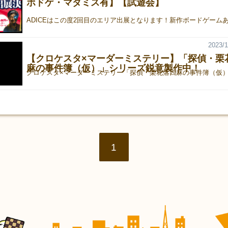
ボドゲ・マダミス有】【試遊会】
2023/1
【クロケスタ×マーダーミステリー】「探偵・栗
麻の事件簿（仮）」シリーズ鋭意製作中！
1