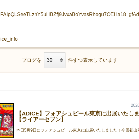
/d/e/1FAIpQLSeeTLzhY5uHBZfj9JvxaBoYvasRhogu7OEHa18_gfA
ce_info
ブログを
件ずつ表示しています
2026
【ADICE】フォアシュピール東京に出展いたし
【ライアーセブン】