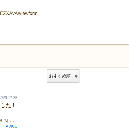
dEZXAvA/viewform
/5/9 17:35
ました！
本日5月9日にフォアシュピール東京に出展いたしました！今回初出展で右往左往しながら会場入りし、設営！ゲムマ秋2025で発売した「ライアーセブン」の拡張パック4種のうち、今回は相手から財産を奪い合う「伯爵の略奪」パックを遊んでいただきました！ 21名の方に「ライアーセブン」を楽しんでいただくことができました！ご来場いただいた皆様、本当にありがとうございました。「ライアーセブン」のパッケージの豪華さや貴族ロールプレイの楽しさ、ギミックの深さなどは、やはり実際に遊んでいただくことで実感していただけるかと思います！ゲームマーケット2026春でも「ライアーセブン」と拡張パック4種の試遊を行いますので、ぜひ【S03】にお立ち寄りください！ゲームマーケット2026春出展情報概要ブース名：ADICEブース番号：【S03】※両日参加▼販売作品一覧ボードゲーム・マーダーミステリー作品がございます。詳細はこちらをチェック！ ライアーセブンは特設ページもあります！当日の取り置き予約受付中！下記のリンクより受付中！ 全商品取り置き可能ですので、ぜひご利用ください。🔗【ADICE】ゲームマーケット2026春 取り置き予約フォーム🎲
ADICE