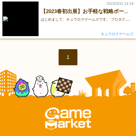
2023/3/31 14:19
【2023春初出展】お手軽な戦略ボードゲーム【社長ごっこ】
は
じめまして、キュウロクゲームズです。 プロダクトデザイナーとオリジナルグッズ店長の２人ユニットです。 ゲームマーケット2023春 日曜(5/14)に初出展します。 萬印堂さまなどの印刷所様へのデータ入稿も着々と進行しており、 当日はボードゲーム『社長ごっこ』を定価10%OFFのゲムマ価格にて販売しますので ぜひ本ブースにお立ち寄り頂けると幸いです。ボドゲ好きな皆様とお会いできる機会を楽しみにしております。 ↓ 予約はコチラから！ぜひご確認くださいませ！ https://forms.gle/f5smi95VQ2HrSefMA ＜簡単なゲーム紹介＞ 「社長ごっこ」は、「会社」や「経営者目線」を遊びながら楽しく考えることもできる２〜４人でできるお手軽戦略ボードゲームです。 ブース情報やゲームの詳細につきましても今後更新していきますので もしよければTwitterアカウントのフォローもお願いします。動画や失敗談などもご覧ください。 最新情報はTwitter(@kyurokugames)をチェック！ まとまった情報はキュウロクゲームス公式サイト(Linktree)からも確認できます↓ https://linktr.ee/kyurokugames 皆様とご縁があると幸いです。どうぞよろしくお願いいたします！
キュウロクゲームズ
1