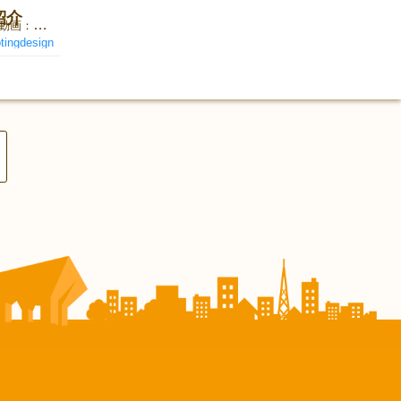
紹介
戦略型脱出サバイバルゲームZoLa 取り置き予約 各動画の概要 ●CM動画：ZoLaでのカードゲームがどのような動きをするのか、イメージの紹介動画です。 ●準備動画：ゲームを始める前に、どのような準備をするのかを具体的に動画にしてあります。 ●HowToPlay動画：最初のターンで、どのようにゲームを進めていくのかを、分り易く動画にしました。テキストだけよりもやはり分り易いですね。 ●48～49ターン目動画：最終ターンへ向けての動画です。長くなりすぎたので、切ったのですが、あんまり意味なかったですかね。雰囲気把握用にどうぞ。 ●50ターン～クリアまで動画：悲劇に見舞われたクリア動画となっております。数ターン前に予測できた事を、きちんと考えなかった為に起きた失敗要素込みのクリア動画です。だいぶゲームの内容が分かると思います。
tingdesign