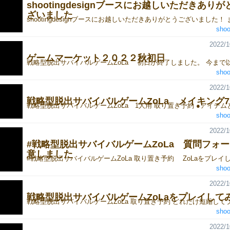
shootingdesignブースにお越しいただきあり
ざいました
shoo
2022/1
ゲームマーケット２０２２秋初日
shoo
2022/1
戦略型脱出サバイバルゲームZoLa メイキング7
shoo
2022/1
#戦略型脱出サバイバルゲームZoLa 質問フォ
意しました
shoo
2022/1
戦略型脱出サバイバルゲームZoLaをプレイして
shoo
2022/1