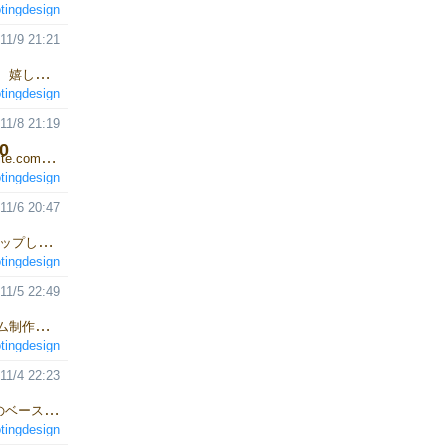
tingdesign
11/9 21:21
戦略型脱出サバイバルゲームZoLa ネット注文 メイキングのブログ。 嬉しい事に本日もネット注文をいただけました。ありがとうございます。 これもひとえに遊んで下さった方々が、SNS等でその様子や感想を上げて下さったからと、 感謝いたしております！
tingdesign
11/8 21:19
0
戦略型脱出サバイバルゲームZoLa ネット注文 https://jza05436.wixsite.com/my-site/blog 引き続きネット注文受付中です。 今回も自分のプレイでは１ターン足りずゲームオーバーとなりました。 行けると思ったんだけどなぁ。
tingdesign
11/6 20:47
戦略型脱出サバイバルゲームZoLa ネット注文 メインキングの9をアップしました。ちょろちょろと新作もZoLaのプレイも進めております。 https://jza05436.wixsite.com/my-site/blog
tingdesign
11/5 22:49
戦略型脱出サバイバルゲームZoLa ネット注文 プレイ中。 でもゲーム制作もしているのでちょっとずつ。 今回は開始一気に3エリア同時にサーチした。 グローが出てくるが、3人一緒にいるので1ダメージのみで切り抜ける。 よし。いい感じ。この方法ありだな。
tingdesign
11/4 22:23
戦略型脱出サバイバルゲームZoLa ネット注文 今日は新規ゲームのベースアイデアについて進めていく。 本当にわずかに。あとZoLaをプレイ。 やり始めると時間がかかるので、並べただけだが20分かかった。 おかげでいい出来な気がする。でもまだビルドモードは工夫できそう。 サプレスパージの事とか考えると、さらに複雑になるけど、まずは安全性からかな。 それとネット注文ありがとうございます。 今日も発送いたしましたので、到着後楽しんでいただければと思います。
tingdesign