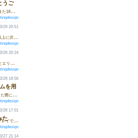
がとうご
shootingdesignブースにお越しいただきありがとうございました！ また18時から通販をする旨、宣伝していただいたらしく、 ブログ上ではありますが、この場を借りてお礼申し上げます。 ありがとうございます。 18時1分に申し込みがありました！ またreabyssへ多数申し込みもあり、既に保持個数に達した為 締め切らせていただきました。 ありがとうございます！
tingdesign
0/29 20:51
戦略型脱出サバイバルゲームZoLa 初日が終了しました。 今まで以上に沢山の方に来ていただけて、大変楽しく嬉しかったです！ 更に嬉しいのが、前作であるreabyssに対して 面白かった！ というお声をいただけたことが本当にうれしかったです。 お声がけいただいた皆様、ありがとうございます！ 新作のZoLaについては １人で４時間かよ いっちゃってるゲーム 執念のゲーム などいろいろな感想をいただけました。 何だか楽しいですね。 明日も言っちゃってる４時間の執念ゲームを用意してお待ちしております。
tingdesign
0/28 20:24
戦略型脱出サバイバルゲームZoLa 1人用 取り置き予約 ●アイテムとエリアの持つ要素 この辺りから、アイテムとエリアの相互関連を考えるようになる。 単にアイテムがグローを止めたり倒すだけなら、戦略ゲームというにはいささか単調になりそうだと、予想したのだ。それにアイテムだけで考えていても、効果の強弱の差があるだけの物が増えるだけだった。 そこで、エリアを含めて考える事で、事前にエリアに影響を与えておく、エリアの持つ属性を変える効果、というアイテムを思いつく。これなら事前に行動する行為を通じて、戦略性といえそうだ。 そこでこの時点では、エリアに付けた属性、明るさ、温度、騒音度合いの要素を変化させるアイテムを作る事にした。 前もって用意したこれらエリアの属性は、グローのステータス変化ようであった。なのでこれらに影響を与える事は、グローへ直接影響する。 この辺りで、詳細は異なるが、最終系と同じ方向性、核となる要素が見えてきていた。
tingdesign
0/28 18:56
ームを用
#戦略型脱出サバイバルゲームZoLa 取り置き予約 ZoLaをプレイした際に質問や感想を書き込めるフォームを用意しました。 動画やHPを見る事でルールの把握はできると思いますが、 その量が多いので困ったとき用、理解の確認用などにご利用いただければと思います。 変わったゲームですが、興味のある方はぜひ！
tingdesign
0/28 17:01
みた
戦略型脱出サバイバルゲームZoLa 取り置き予約 どれだけ短縮してプレイできるか試した結果、 ２時間３０分で１ターン足りずゲームオーバー。 取り置き予約していただきありがとうございます！ ZoLa以外は少数しかもっていけませんので、 取り置き予約をしていただけると助かります。 いよいよ明日が本番です。 楽しみましょう！
tingdesign
0/27 21:14