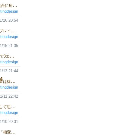
新規ゲームのタイトル HardethtLife となりました。 貴方は勇者組合に所属する新人勇者だ。 魔法騎士パルダートが魔王復活をたくらんでいる！ 50日以内に阻止できるか！？ MAP移動やイベントに1日経過し、1日毎に1G消費、 ボスを倒す為には独力意外に、仲間と協力する事もの可能！ しかし仲間がいると自分のステータスが下がっていく。 徳が高ければ買い物はどんどん安くタダに！ 途中ライバルの説得に成功しなければ、やられに行きボスがLvUp！ 飲み会の誘いをこなしつつ貴方は 目的を果たす事ができるか！？ ホームページ等は今後順次公開していきます。
tingdesign
1/16 20:54
戦略型脱出サバイバルゲームZoLa ネット注文 メイキング15 自分でプレイ中。グローが出てくるたびに思考が止まります。 ランダムなはずなのに、何でいつも嫌なタイミングで出てくるのか。
tingdesign
1/15 21:35
戦略型脱出サバイバルゲームZoLa ネット注文 プレイ中。1ターン目で3エリアを一気にサーチしたら、2匹のグローが出現してしまった。いきなりかよ。 せめてシャトルへ向かわせないために、メンバーのLとSが囮となりその場で留まるが、結果、グローが彼らのいるエリアで結合、攻撃力2倍のグローと化す。メンバーのライフは3で0になると気絶。更に攻撃されると死亡なので、耐えられる攻撃回数は1回のみ。そして囮となり留まった結果、Sに最初の攻撃が。 このグローを抑える為に、現状できる事はどこかのエリアにロックで閉じ込める事だけだが、ロックできるエリアはサーチ済みのエリアに対してのみ。そしてそのエリアへはキードアで繋がっている。 仕方なくノーマルドアでサーチ済みのエリアへ迂回して向かい、そこへグローをおびき寄せ、Lがスタンガンで1ターン気絶させる。その隙にSはエリアを抜け出しロックする準備へ。 Lも次のターンで抜け出し、回復したグローをSがロックで閉じ込め事なきを得た。 しかし11ターンの消費という、かなりのターン数をロスしてしまう。果たして好ポイントを獲得してクリアできるだろうか？
tingdesign
1/13 21:44
4
戦略型脱出サバイバルゲームZoLa ネット注文 メイキング14 新作作業は徐々に進んでいる感じです。
tingdesign
1/11 22:42
戦略型脱出サバイバルゲームZoLa ネット注文 メイキング13 プレイして思う。成る程、重ゲーというやつだな。
tingdesign
1/10 20:31
戦略型脱出サバイバルゲームZoLa ネット注文 メイキング12 本日も「相変わらず手のひらでやるゲームじゃない」ZoLaを含め、 ネット注文の品を発送させていただきました。楽しんでいただければと思います。