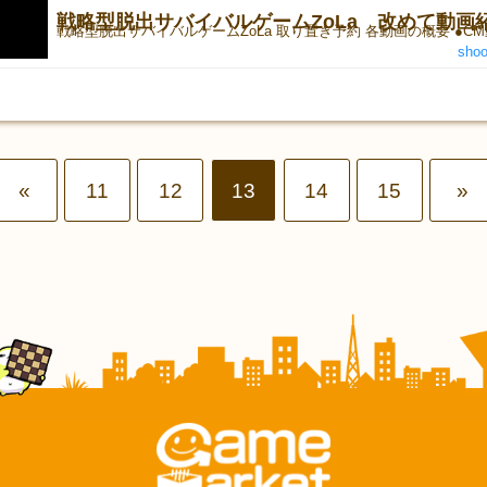
戦略型脱出サバイバルゲームZoLa 改めて動画
shoo
«
11
12
13
14
15
»