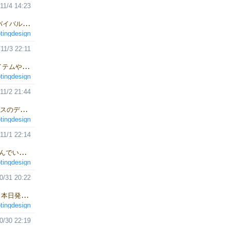
11/4 14:23
戦略型脱出サバイバルゲームZoLa ネット注文 本日も戦略型脱出サバイバルゲームZoLaへのご注文ありがとうございます。 ルールテキスト量が多いので、動画を参考にしていただくとだいぶ分り易いと思います。 また、専用の質問フォームも用意してありますので、何かご不明な点やケースバイケースで 確認したいことなどありましたらご利用ください。
tingdesign
11/3 22:11
戦略型脱出サバイバルゲームZoLa ネット注文 ●イラストと要素 アイテムやエリアの相互要素を決めていく。が、それを3cm四方のカードにデザインしなければならない。 前回のreabyssに絵を入れられなかったので、今回は入れようと、あらかじめエリアカードの中央にイラスト領域を設けておいた。実際Twitterにもその段階の絵を上げているのだが、結論は製品の通り、断念となった。 誰かがZoLaの印象を「昔PCゲームのあったテキストアドベンチャーみたい」と書いていたが、実は入れようとしていたイラストの方向性が、まさにそうであった。 アイテムの要素を確定する為には、グローの性質を確定しておく必要がある。相互に、どんなシチュエーションであれば戦略的といえるのか、具体的にゲームをプレイしているシーンを想像して、決めていった。
tingdesign
11/2 21:44
2022秋に出店した事で、今回も色々と学ぶことがありました。 ブースのデザインやお客様への対応など、 次回へ活かせることなどそれらは多岐にわたります。 特別そのような事はその場で申し上げる事はありませんでしたが、 近くのブースの方々には、感謝申し上げます。 全ての方が、周囲への気遣いを忘れず とても気持ちよくイベントを終える事ができました。 ありがとうございます。
tingdesign
11/1 22:14
ネット注文いただいた商品が届き始めた頃だと思います。 是非楽しんでいただければと思います！ ZoLa 1人用戦略型脱出サバイバルゲーム プレイ時間4時間 55ターンまでに脱出アイテムを見つけ、クルーを助け、ZoLaを解体し脱出するゲームです。 reabyss 1人用ロールプレイングゲーム プレイ時間1時間以上 即死やレベルドレインのある、ローグ、ウィザードリィのようなゲームです。 ご興味のある方はぜひHPをご覧ください。
tingdesign
0/31 20:22
ネット注文していただいた方へ、 幾つかは準備ができましたので、 本日発送させていただきました。 ２日前後にはお届けできるのではと思います。 是非楽しんでいただければと思います。 自分はZoLaをプレイ中ですが、 途中で何度かCtrl+Sが欲しくなってます。 後グローがいきなり出てくると、すごく困ります。
tingdesign
0/30 22:19