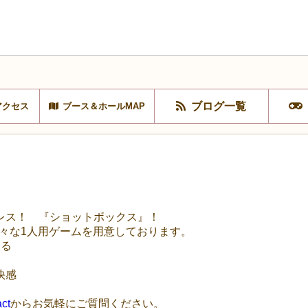
ブログ一覧
アクセス
ブース＆ホールMAP
レス！ 『ショットボックス』！
ズで様々な1人用ゲームを用意しております。
ある
快感
。
ct
からお気軽にご質問ください。