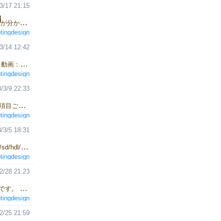
3/17 21:15
編
ゲーム開始：MAP判定編をアップしました。 ゲームのキーポイントが分かる感じかと思います。 あと厄介ポイントも。 HardethtLife 日々の生活費を心配しつつ、魔法騎士パルダートを倒すゲームです。 人生ままならないものです。
tingdesign
3/14 12:42
ちょっとずつ動画をアップ。 今回は基本ルールをアップしました。 動画：https://youtu.be/DSOhxaBJGvI HP：http://www5.airnet.ne.jp/yyy/sd/hdl/index.html 1人用のボードゲームです。 日々お金を稼ぎつつ、期間内にボスを倒すゲームです。 1人用 1時間～ 15歳～ 50日以内に魔王復活を目論む 魔法騎士パルダートを倒せ！ 君には日々の生活費の問題、 途中で出会う仲間達ちとの関係性、 何故か何処でも発生する飲み会をこなしつつ 目的を果たせ！
tingdesign
/3/9 22:33
説明動画、ゲーム準備の動画をアップしました。 このような形で各項目ごとにアップしていく予定です。 HardethtLife http://www5.airnet.ne.jp/yyy/sd/hdl/index.html
tingdesign
/3/5 18:31
HardethtLife のページを作成しました。 http://www5.airnet.ne.jp/yyy/sd/hdl/index.html 具体的なプレイ動画をこの後アップしていく予定です。 そこそこ順調なのですが、イベントのベース作りや、 次回作の準備などもあり、忙しいなりにも楽しくなってきています。
tingdesign
2/28 21:23
HardethtLife 5月のGMに出すHardethtLifeの一部カードデザインです。 この後は動画をメインにページを作成していく予定です。 1人用 1時間～ 15歳～ 50日以内に魔王復活を目論む 魔法騎士パルダートを倒せ！ 君には日々の生活費の問題、 途中で出会う仲間達ちとの関係性、 何故か何処でも発生する飲み会をこなしつつ 目的を果たせ！
tingdesign
2/25 21:59