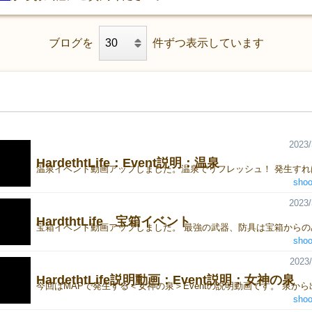
ブログを
件ずつ表示しています
2023/
HardethtLife：Event説明：温泉
shoo
2023/
HardthtLife 宝箱イベント
shoo
2023/
HardethtLife説明動画：Event説明：女神の泉
shoo