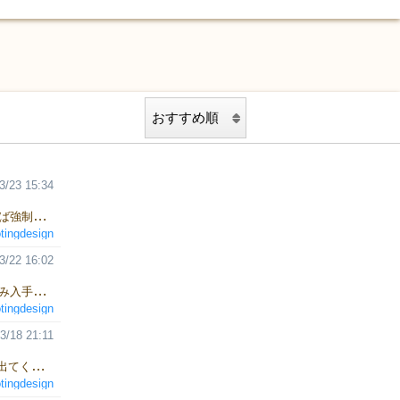
3/23 15:34
温泉イベント動画アップしました。温泉でリフレッシュ！ 発生すれば強制でぶち込まれますが、 H(体力)とM(魔力)、 そして仲間が居れば仲間の回復もできちゃいます。 http://www5.airnet.ne.jp/yyy/sd/hdl/index.html
tingdesign
3/22 16:02
宝箱イベント動画アップしました。 最強の武器、防具は宝箱からのみ入手可能！ 仲間の面倒を見るか、 手に入りづらい武器防具を求めるか、その選択はあなた次第！ って感じですね。 http://www5.airnet.ne.jp/yyy/sd/hdl/index.html
tingdesign
3/18 21:11
今回はMAPで発生する＜女神の泉＞Eventの説明動画です。 泉から出てくる女神さまに、武器かお金をもらえるEventです。 購入不可能な高性能の武器である 泉の剣 を運試しで得るか、 手堅くG(金力)とV（徳力）を得るかを自分で決められます。 V（徳力）は高い程、買い物や宿泊などの値段が安くなっていくので、 単純にG(金力)を稼ぐより有効な場合があります。 状況から判断して、上手くこなしていきましょう！ http://www5.airnet.ne.jp/yyy/sd/hdl/index.html
tingdesign