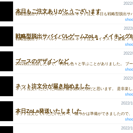
2022/
本日もご注文ありがとうございます
shoo
2022/
戦略型脱出サバイバルゲームZoLa メイキング8
shoo
2022/
ブースのデザインなど
shoo
2022/
ネット注文分が届き始めました
shoo
2022/1
本日ZoLa発送いたしました
shoo
2022/1