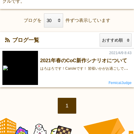
クルです。
ブログを
件ずつ表示しています
ブログ一覧
2021/4/9 8:43
2021年春のCoC新作シナリオについて
は
ろはろです！Caroleです！ 皆様いかがお過ごしでしょうか？ 原稿作業が終わってから暫く、ちょっと気力が出なかったんですけれども！ 私はなんとか元気です！ そろそろ春ゲムマ本番ということで、そこで出す新作情報をお送りします！！ いよいよ明日ですね いや今から緊張してますけれども。 楽しみでもあるんですよ。なんてったってイベント初出場なのでね！初出場！！わー！ 私のTwitterの名前でも主張はしているんですが。 新作情報をお届けする前に、これだけは先にお話させてくださいね。 ゲームマーケット2021春での出場予定は4/10（土）！ ブース番号「タ20」にてお待ちしておりますよ！ お手伝いさんはいないので、離席しない限りはCaroleがいます！ 発行部数は少なめなので、早めに来てくださいね！ と、当日の宣伝をしたところで。 今回、ゲームマーケットで出品するのは２冊です！ 収録シナリオの内容を含め紹介しますね。 上はCoCキャンペーン「Phobophilia」シリーズの第１章「彼の話は本当か」通常版。 そして下は新作シナリオ２本を収録した短編集第三弾「Lunatic Norn」です！ キャンペーンの方は難易度：通常版と最高難易度のハードコア版があるのですが、 ハードコア版はR18/R18G指定があるので今回は通常版のみご用意しております。 今は修正のためにPDF版を非公開にしております。 ４月半ばにまた再公開する予定なのですが、その修正版を書籍で先行発売する予定です！ そして短編集の方も、今回、先行で発売するシナリオが収録されておりますので、 宜しければどちらもお手に取っていただけると嬉しいです！ では、シナリオ詳細のほうに移りますね！ 以下が、今回発売するシナリオのあらすじと概要ですー！ ある日、「私」は友人の「最上鴻介」と久しぶりに再会した。 その後、同僚の「大熊重明」の親友が不審な死を遂げ、 従兄弟の「越川巽」が紙袋を残して行方不明になった。 「私」は、彼らからそれぞれ話を聞くことになる。 彼らと探索者達が体験した─────冒涜的な事件の顚末を。 +---------------+ 全４章構成からなる、オムニバス形式のクトゥルフ神話TRPGのキャンペーン「Phobophilia」シリーズ！ 今回、キャンペーンの始まりである第１章「彼の話は本当か」通常難易度版を、書籍で発売いたします！ 「私」の友人であるメインNPC「最上鴻介」と共にとある島に監禁された探索者達が、 彼と共に島にある館から脱出を試みる話です！ 初心者向けの戦闘シナリオで、ボイスセッション12時間越えのクローズドです！ なんと、このシナリオ私の処女作でもあるのですよ…！ 2017年に初版を出した通常版の彼話…度重なるバージョンアップを重ね、 ようやく形になったこのシナリオを、書籍版でも販売します！ せきみつ様（@asatoamasato）による美麗なNPC素材もございますので、楽しみにしていて下さい〜！ Phobophiliaシリーズ、そしてこのシナリオにつきましては、 実は以前もFANBOXの方で紹介しているので、こちらの記事をご確認ください！ 尚、前述の通り。 このシナリオのPDF版は通常版、ハードコア版共に４月中旬に再公開する予定です！ MAPとか誤字脱字とか、本の構成やら何やら色々見直しますので、再公開まで少々お待ちくださいね！ （書籍版の方は最新の内容になりますので、ご安心ください） 探索者は、いつもと同じ毎日を繰り返していた。 仕事に行って帰宅し、自由な時間を過ごしてから眠りにつき、 休日は英気を養って、また目覚めれば仕事に向かう。 そんなルーチンワークにうんざりしている探索者は、 その日も仕事に行くべく外を歩いていた。 ジジッ。 ノイズが走る音が聞こえ、一瞬だけ視界が歪む。 気のせいだと思って歩き出した探索者は、やがて自分の足音がコンクリートを叩く 規則正しい靴の音から、 金属製の床を踏みしめる音に変わっている事に 気がつくだろう。 違和感を無視できなくなった頃には既に遅く。 気が付けば、誰もいない灰色の街の中に迷い込んでいた。 +--------------+ シナリオ集「Lunatic Norn」に収録されているシナリオ１本目です。こちらはPDF版も同時発売予定。 不可思議系ホラーで、ある日突然灰色の世界に迷い込んでしまう話。 ホラー要素もロスト率も少なめな一本道のシティシナリオです！ ボイスセッションでおおよそ２、３時間。KP、PL共に初心者〜中級者向けです。 男女共にヒロイン気質で、反応がいい探索者さんに向いています。 そしてなんと！「アイ」は「彼の話は本当か」と同じように絵師様をお迎えして、 NPC画像をご用意しております！ 萩織様（@amatou_mame）に描いていただいた美麗なNPCと共に灰色の世界を彷徨い、 赤く、狂気に身を染めながら世界の真実を暴いてください。ふふ！ 私は憶えている。 焼けた肉の匂い。ドロドロに溶けた皮膚の感触。 体の奥に入れられた腕で内蔵を掻き回された時の激痛。 無理矢理口にねじ込まれた自身の臓腑の味。 赤い。赤い、アカイ、あかい。 ─────── ああ、けれど何故。 私は、こんな目に遭わねばならなかったのだろう。 (気分が悪い。今すぐにでも吐き出したい) 脈打つように痛む頭を抱えながら、探索者は海辺に車を走らせる。 テトラポットを叩く波の音が、やけに辺りに響いていた。 +------------------+ Lunatic Nornに収録されているシナリオ２本目です。 受けた覚えのない拷問の記憶のルーツを探しに、山奥の廃校舎に向かう話。 本来、R18G版と共に夏に出す予定だったのですが、今回は特別にR15G版を シナリオ集に掲載しております！ ボイスセッションでおおよそ２、３時間。KP、PL共に初心者〜中級者向けです。 本シナリオは、グロテスクな表現が多い、離脱可能なクローズド・シナリオです。 探索者が拷問を受けるシーンが多数ありますので、苦手な方は注意ですよ！ ２月にnoiseというシナリオを発売したのですが、 そちらが冬の記憶ならば、こちらは夏の記憶をテーマにしたシナリオです。 故にOVERDOSEのPDF版はR18G、R15G共に夏に発売する予定です。 先に読みたい方は是非、書籍版をお手に取ってみてください！ ◆◇◆◇◆◇◆◇◆◇◆◇◆◇◆◇◆◇ 以上が、今回のゲムマで出す予定のシナリオとなります！ 最後に、「彼の話は本当か」と「アイ」に付いてくるNPC画像のサンプルを掲載しますね！ ※一応注意ですが、無断転載や自作発言等々は禁止です！ 書籍に掲載しているシナリオのMAP画像などは、本の中に掲載しているQRコードから DLすることができます。 DL期限は彼話が4/26、Lunatic Nornのシナリオが4/27となっておりますので、 購入されましたらお早めにDLされることをお勧めしますよ！ ちなみに書籍のお値段は以下の設定で行く予定です。 【お品書き（値段）】 彼の話は本当か - Difficulty : Normal - 1200円 Lunatic Norn 1000円 一応どの時間帯でもご購入いただけるように調整はするつもりですが、 あまり数は用意しておりませんので、なるべく早く来られることをお勧めしますよ！ どのシナリオでも楽しんでいただけると思いますので、是非お手に取ってみてください！ 皆様にお会いできるのを、心待ちにしておりますよ！ また、今回イベントに来られないという方もご安心ください！！ イベント後の日曜日…つまり4/11（日）に「アイ」のPDF版を発売する予定ですので、 そちらをお待ちいただければと思います〜！ ただ、「彼の話は本当か」の通常版、ハードコア版のPDF再公開は４月中旬に。 「OVERDOSE」は７月にPDF版を発売するのでこの二点だけは少々お待ちくださいね！ それでは、改めまして…。 ゲームマーケット2021春！！ 4/10（土）タ20にてお待ちしておりますので！！ 皆様、是非遊びに来てくださいね〜！！ では、ここまで読んでいただきありがとうございました！！ Caroleでしたー！！
FemicalJudge
1