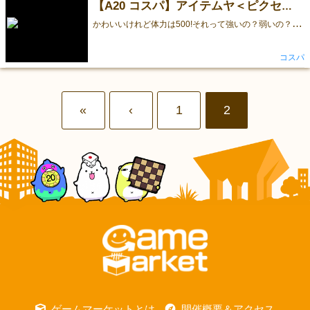
【A20 コスパ】アイテムヤ＜ピクセルドラゴンTシャツ＞【先行販売】
か
わいいけれど体力は500!それって強いの？弱いの？ 2016年5月5日「ゲームマーケット2016春」コスパブース（A20）先行販売！ サイズ：S/M/L/XL カラー：SAGEBLUE/BLACK 価 格：2,900円+税 ーーーーーーーーーーーーーーーーーー ▼『ゲームマーケット2016春』出展情報 http://www.cospa.com/event/id/12100 ▼アイテムヤ とは----- RPGへのオマージュを込めたステータスアップアイテムなど、様々な装備を続々入荷中！ http://www.cospa.com/itemya/ (C)COSPA
コスパ
«
‹
1
2
ゲームマーケットとは
開催概要＆アクセス