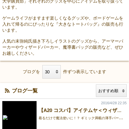
大学購買部」それぞれのグッズを中心にアイテムを取り扱って
います。
ゲームライフがますます楽しくなるグッズや、ボードゲームを
入れて帰るのにぴったりな『大きなトートバッグ』の販売も行
います。
人気の末弥純氏描き下ろしイラストのグッズから、アーマーパ
ーカーやウィザードパーカー、魔導書バッグの販売など、ぜひ
お越しください。
ブログを
件ずつ表示しています
ブログ一覧
2016/4/28 22:35
【A20 コスパ】アイテムヤ＜ウィザードパーカー 天竺Ver.＞【先行販売】
着
るだけで魔法使いに！？ ギミック満載の薄手パーカー！！ 独特な形状のフードはワイヤー入りで、好みの形状をキープ可能。 ライダース風の袖のファスナーを開くと、なんと袖口が広がって魔法使いっぽくなるという前代未聞のパーカーです。 着心地抜群な程よい薄さのパーカーは、暖かい季節はそのまま、寒い季節では重ね着して、3シーズン着まわせます！ もちろん普段の着用時には「普通の町の住人」に偽装できるので魔法使いバレの心配もなし。 ウィザードパーカーを装備すれば、傘も魔法の杖に！普段の街も冒険のステージに見えてくるかも！！ 2016年5月5日「ゲームマーケット2016春」コスパブース（A20）先行販売！ サイズ：M.L.LX カラー:ブラック、レッド 価 格:11000円+税 ※商品情報に間違いがございました。皆様へは、ご迷惑をお掛けし大変申し訳ございませんでした。 ーーーーーーーーーーーーーーーーーー ▼『ゲームマーケット2016春』出展情報 http://www.cospa.com/event/id/12100 ▼アイテムヤ とは----- RPGへのオマージュを込めたステータスアップアイテムなど、様々な装備を続々入荷中！ http://www.cospa.com/itemya/ (C)COSPA