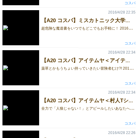
コスパ
2016/4/28 22:35
【A20 コスパ】ミスカトニック大学購買部＜ネクロノミコン ブックカバー＞【先行販売】
超
危険な魔道書をいつでもどこでもお手軽に！ 2016年5月5日「ゲームマーケット2016春」コスパブース（A20）先行販売！ サイズ：文庫版サイズ（16.5×32.5cm） 素 材：100％ 価 格：1,000円＋税 ーーーーーーーーーーーーーーーーーー ▼『ゲームマーケット2016春』出展情報 http://www.cospa.com/event/id/12100 ▼ミスカトニック大学購買部 とは--- H.P.ラブクラフトが創作した架空の宇宙神話体系、「クトゥルフ神話」をモチーフにしたシリーズ。熱狂的な愛好者たちを数多く持ち、小説、コミック、ゲーム、アニメなどさまざまな作品に繰り返し登場するこの神話世界を、コスパ的解釈でデザインした全宇宙待望のグッズがその姿を現す！ http://www.cospa.com/miskatonic/ (C)COSPA
コスパ
2016/4/28 22:34
【A20 コスパ】アイテムヤ＜アイテム袋＋２＞【先行販売】
薬
草とかもうちょい持っていきたい冒険者むけ?! 2016年5月5日「ゲームマーケット2016春」コスパブース（A20）先行販売！ サイズ：縦27×横48×マチ16cm 素 材：ポリエステル 耐荷重：5.0kg 価 格：4,200円+税 ーーーーーーーーーーーーーーーーーー ▼『ゲームマーケット2016春』出展情報 http://www.cospa.com/event/id/12100 ▼アイテムヤ とは----- RPGへのオマージュを込めたステータスアップアイテムなど、様々な装備を続々入荷中！ http://www.cospa.com/itemya/ (C)COSPA
コスパ
2016/4/28 22:34
【A20 コスパ】アイテムヤ＜村人Tシャツ＞【先行販売】
全
力で「人狼じゃない！」とアピールしたいあなたへ 2016年5月5日「ゲームマーケット2016春」コスパブース（A20）先行販売！ サイズ：S/M/L/XL カラー：WHITE 価 格：2,900円+税 ーーーーーーーーーーーーーーーーーー ▼『ゲームマーケット2016春』出展情報 http://www.cospa.com/event/id/12100 ▼アイテムヤ とは----- RPGへのオマージュを込めたステータスアップアイテムなど、様々な装備を続々入荷中！ http://www.cospa.com/itemya/ (C)COSPA
コスパ
2016/4/28 22:26