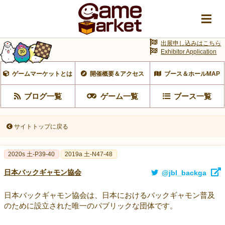
出展申し込みはこちら
Exhibitor Application
ゲームマーケットとは
開催概要＆アクセス
ブース＆ホールMAP
ブログ一覧
ゲーム一覧
ブース一覧
サイトトップに戻る
2020s 土-P39-40
2019a 土-N47-48
日本バックギャモン協会
@jbl_backga
日本バックギャモン協会は、日本におけるバックギャモン普及
のために設立された唯一のパブリックな団体です。