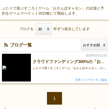
ふたりで遊ぶすごろくゲーム「おさんぽギャモン」の試遊と予
約をゲームマーケット2019春にて開始します。
ブログを
件ずつ表示しています
ブログ一覧
2019/5/23 11:02
クラウドファンディング300%の「おさんぽギャモン」 会場にて一般予約開始！
ふ
たりで競うすごろくゲーム「おさんぽギャモン」の一般予約がゲームマーケット2019春の会場でついにはじまります！ クラウドファンディングでたくさんのご支援を頂いたみなさまのおかげです。ありがとうございます！ 「おさんぽギャモン」は土曜・日曜の２日間、こちらのブースにてお待ちしております！ 5/25 (土)「N51-52」 試遊卓あり 5/26 (日)「エリア28」※ ittenさんのエリア
日本バックギャモン協会
1