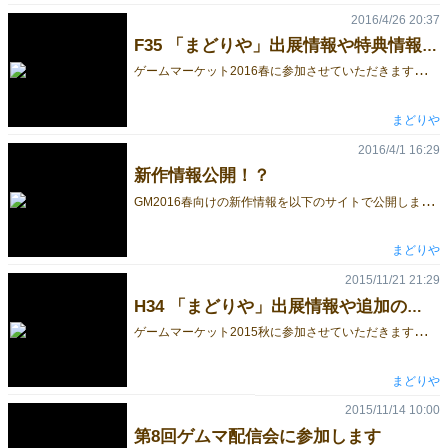
2016/4/26 20:37
F35 「まどりや」出展情報や特典情報です
ゲ
ームマーケット2016春に参加させていただきます、H34「まどりや」です。 今回のゲームマーケットでの「まどりや」出展情報と、仕込みネタ情報(？？)をお送りします。 【第９回ゲムマ配信会の模様】 [youtube https://www.youtube.com/watch?v=ME5Hq_uROP0] 【頒布ゲームの紹介】 動画でも紹介しておりますが、今回は 「ロストゲムマ」 「どき☆どき 魔王神判」 「真！風雲ウルトラスーパービッグマキシムグレートストロング波動拳ファイターズII’ターボEXアッパーアルティメット伝説バトル～HADOUKEN BATTLE2～」 の３作などを頒布させて頂きます。 【真！風雲ウルトラスーパービッグマキシムグレートストロング波動拳ファイターズII’ターボEXアッパーアルティメット伝説バトル～HADOUKEN BATTLE2～】 プレイ人数：２人 プレイ時間：５～１５分 価格：1,000円（イベント価格） 波動拳による攻防を主体にした、２人用対戦ゲーム。 相手よりも強い技を読んで出し、さらに波動拳（おはじきなどの実弾）を相手に打ち込んでダメージを与えていくゲーム。 波動拳は（レンジカードにひっかからなければ）なにを使ってもOK。 最強の波動拳を決めるバトルの開幕！ 【どき☆どき 魔王神判】 プレイ人数：４人（オプションルールで２～３人もプレイ可能） プレイ時間：１０～１５分 価格：1,200円（イベント価格） 製作：光転疾走 （ルール監修：まどりや） 「ナイトウィザード」にシリーズに登場する、ベール＝ゼファーら４人の魔王たちによる、プラーナ争奪カードゲーム。 相手よりも高い数字のカードを出せばIP（イノセントプラーナ）カードをゲットできる、よく見るようなタイプのゲームですが、一発逆転の「覚醒」や、飛び交う魔王たち個別の超強力な特殊能力のおかげで、一筋縄ではいかないゲームになっています。 コンポーネント自体は「トランプ」をベースにしているので、他のゲームで使うこともできます。 （トランプ部分は以前のコミックマーケットなどで頒布されているものです。希望者には、ルール＆IPカードのみの頒布も行えます。処理の都合などあり、取り置き予約でのみ対応になりますので、ご了承ください） 【ロストゲムマ】 プレイ人数：２～４人 プレイ時間：約10～20分 価格：1,200円（イベント価格） ロストレガシーライセンスをお借りして作った、ダンジョン作成＆探索のカードゲーム。 ちなみに今回のバージョンは、説明書に書いてないのですが、探索順１～３のカード６枚で、６人用の人狼が遊べたりします。 【取り置き予約始めます】 ゲームマーケットまで１週間ほどしかないのですが、取り置き予約フォームを公開します。 興味がありましたらよろしくお願いします。 ■ゲームマーケット2016春・まどりや 取り置き予約フォーム ■「非公認ラリーイベント」に参加しております ラリーイベントに参加して頂いてる方に、オマケゲーム「詰みゲ崩し」を先着でプレゼントします。 詳しくは、非公認スタンプラリーイベントのサイトなどを参考にしてください。 ■クレジットカード支払いに対応します■ Squareリーダーを用意しておりますので、クレジットカードでのお支払いに対応できます。 対応しているのはVISAカード、Masterカード、American Expressカードです。 eventmeshのページに飛びます ●まどりや Facebookページ http://fb.me/game.madoriya （アカウントがなくても閲覧可能です）
まどりや
2016/4/1 16:29
新作情報公開！？
G
M2016春向けの新作情報を以下のサイトで公開しました！ 改めてこっちでも情報を載せるかもしれませんが、よろしければチェックしてみてくださいね。 http://madoriya-game.jimdo.com/gorilla-market2016%E6%98%A5%E6%83%85%E5%A0%B1/ ……というネタでしたとさ。 本当のGM2016春の新作情報は、後日改めて公開します。
まどりや
2015/11/21 21:29
H34 「まどりや」出展情報や追加の特典情報です
ゲ
ームマーケット2015秋に参加させていただきます、H34「まどりや」です。 開催直前ですが「まどりや」出展情報と、仕込みネタ情報(？？)をお送りします。 [embed]https://www.youtube.com/watch?v=E1IxiuiyKWI[/embed] 【当日頒布する物の一覧】 ・ロストゲムマ（新作） 1,200円 ・ふらふらマスコット（旧作） 1,000円 ・ふらふらマスコットプレイシート 1,500円 ・スターライトステージ 基本セット（委託） 2,000円 ・スターライトステージ 拡張カードセット（委託） 2,000円 【新作ゲームの紹介】 新作として、ダンジョン作成＆探索カードゲーム「ロストゲムマ」を頒布させて頂きます。 --------------------------------- 【ロストゲムマ】 プレイ人数：２～４人 プレイ時間：約10～20分 価格：1,200円(イベント価格) --------------------------------- ■どんなゲーム？ ゲームマーケットのマスコット「コロ・チップ・バン」の力を借りつつダンジョンを作り上げていき、ダンジョンのどこかにある「宝玉」を他のプレイヤーよりも先に探し出すゲームです。 「ロストレガシーライセンス」をお借りしており、基本的には「ロストレガシー」と同じようなゲームの流れになります。 【ロストゲムマのルールに興味がある方は、こちらにアップロードしてありますので、チェックしてみてください】 【プロモーションカード情報】 今回は委託記念（？）ということで、「スターライトステージ用、アイドルコンクラーベの“あかねる”が描かれた《新人アイドル》」のプロモーションカードと、「アイドルコンクラーベ用、スターライトステージの《カリスマコラボ》を題材にした上級イベントカード」のプロモーションカードをそれぞれ作成しました！ 「ゲームマーケット2015秋」まどりやブースにて、「スターライトステージ」あるいは「ロストゲムマ」などを購入していただいた方に、両方のプロモーションカードを1枚づつプレゼントします。 数に限りがありますので、無くなってしまいましたら ご容赦ください。 ……ちなみに「アイドルコンクラーベ」ですが、諸事情によりゲームマーケット2015秋での頒布はありません(汗)。イエローサブマリン様などに委託していただいておりますので、よろしければそちらも見ていただけるとありがたいです。 【取り置き予約まだやってます】 ゲーム情報をあまり公開していない状況なのですが、取り置き予約をまだやっております。締め切りは21日23:59なので、ご興味がありましたらよろしくお願いします。 ■ゲームマーケット2015秋・まどりや 取り置き予約フォーム ■「非公認ラリーイベント」に参加しております ラリーイベントに参加して頂いてる方に、ゲームマーケット2015春でも配布した「落山水」を先着10名ぐらいにプレゼントします。 ……それだけの予定だったのですが、無料配布用新作をもう１つ、無理矢理つくりました！（ぇ 波動拳を実際に撃ち合って相手を倒すアクション対戦バトル「風雲スーパー波動拳バトル」を先着5名ぐらいにプレゼントします。試遊できるようにもしてありますので、気になった方は遊びにきてくださいね！ また、無料配布されるスタンプラリー・ブックに、「ロストゲムマ」の1人用ゲームルールも記載しておりますので、よろしければ合わせてチェックしてみてください。 詳しくは、非公認スタンプラリーイベントのサイトなどを参考にしてください。 ■クレジットカード支払いに対応します■ Squareリーダーを用意しておりますので、クレジットカードでの一括払いに対応できます。 対応しているのはVISAカード、Masterカード、American Expressカードです。 eventmeshのページに飛びます それでは、「ゲームマーケット2015秋、H34 まどりや」 にてお待ちしておりますので、よろしくお願いします！ ●まどりや Facebookページ www.facebook.com/game.madoriya （アカウントがなくても閲覧可能です）
まどりや
2015/11/14 10:00
第8回ゲムマ配信会に参加します