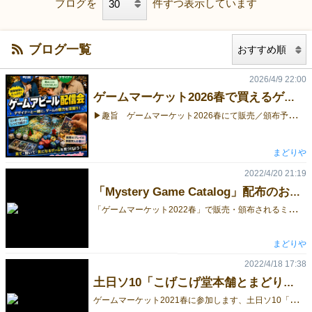
ブログを
件ずつ表示しています
ブログ一覧
2026/4/9 22:00
ゲームマーケット2026春で買えるゲームをライブ配信で紹介してもらう『ゲームアピール配信会』を開催します
▶
趣旨 ゲームマーケット2026春にて販売／頒布予定のゲームをアピールしてもらうライブ配信会を開催します。 この配信には、ゲームを作ったゲームデザイナーに出演してもらい、どんなゲームなのかをアピールしてもらうというものです。 こちらで用意する司会者と対話してもらいつつ、ゲームの魅力がより伝わるような構成にします。 この配信は、youtube「まどりやボドゲとかch」の縦型ライブ配信で行います。 また後日、ゲーム毎に、配信の一部をショート動画として切り抜いて、youtube、tiktok、ニコニコ動画にて配信する予定です。 ゲームのアピールに自信が無いという方も、ぜひ参加をご検討ください。 ▶会場：鶴見テストプレイ会会場（神奈川県横浜市鶴見。具体的な場所は参加者に個別に連絡します）▶日時：2026年4月29日（水・祝） 13:00～17:00（予定）▶参加費：１枠500円（当日支払い）▶募集期間：3月31日～4月20日(月)23:59▶ゲームの参加申し込みは以下のurlからhttps://docs.google.com/forms/d/e/1FAIpQLSfvSzSj_3CNIgcg-VpY8awwAISVKhQwxLomCBXLLqxgdpGfBw/viewform ※ライブ配信のイメージ
まどりや
2022/4/20 21:19
「Mystery Game Catalog」配布のおしらせ
「
ゲームマーケット2022春」で販売・頒布されるミステリーゲームの情報をまとめたチラシを作成しました。 当日会場で配布いたします。 こちらでもpdfデータを公開しますので、よろしければご覧下さい。 ※2022/4/22 マーダーミステリーブースの情報を修正したバージョンを公開します https://image.gamemarket.jp/20220422_232749_チラシ220422.pdf
まどりや
2022/4/18 17:38
土日ソ10「こげこげ堂本舗とまどりや」出展情報です
ゲ
ームマーケット2021春に参加します、土日ソ10「こげこげ堂本舗とまどりや」です。 今回のゲームマーケットの「こげこげ堂本舗」と「まどりや」と委託作品の出展情報などをお送りします。 【こげこげ堂本舗】 ★新作ゲーム★ Tamamlandı（タマランド） ■ゲーム概要 4枚のカードを正方形に組み合わせて一番早くパズルを完成させよう！ 使うカードは全員同じでも、解答パターンは人それぞれ。ヒラメキが勝負の鍵！ 1人から6人まで遊べるスピード系パズルゲーム ゲームデザイン：Takahiro 制作：こげこげ堂本舗 頒布価格：1,500円 【こげこげ堂本舗】 ★新作ゲーム★ 変体かるた ■ゲーム概要 9枚ずつ出てくるひらがなカードと変体仮名カードから正しい組み合わせを見つけよう！ 配られた変体仮名カードを自分の前に並べてかるたで勝負！ 全部のカードをウラ向きにして神経衰弱もできるぞ！ ゲームデザイン：Takahiro 制作：こげこげ堂本舗 頒布価格：1,500円 【こげこげ堂本舗】 パトロンホールデム ■ゲーム概要 ラウンドごとにやってくる冒険者がどれだけの依頼をこなせるかに投資しよう 投資を諦めた人から脱落し、一人が残れば投資金を総取り！ 二人以上残ったら、投資した冒険者が一番多く依頼を達成した人が総取り！ ゲームデザイン：Takahiro 制作：こげこげ堂本舗 頒布価格：1,500円 【まどりや】 とくがわあつめ【令和版】 ■ゲーム概要 徳川十五代将軍の肖像画を使った神経衰弱ゲーム。 普通（？）の絵合わせ神経衰弱の他に、御名前と絵を合わせる、高難易度神経衰弱も収録。 これを遊ぶと江戸幕府時代がよくわかる！ ……かどうかはあなた次第であり効果には個人差があります。 ゲームデザイン：鷹海和秀 制作：まどりや 頒布価格：1,500円 【まどりや】 巡る想い、届かぬ気持ち。 ■ゲーム概要 ラブレターを晒した犯人を見つけるため、天文部のメンバーが動き出す！ でもメンバーはそれぞれ、そのラブレターを巡って、なにか思う所があるようで……？ キャラクターの証言で犯人を推理する、日常系“マーダーミステリー”風ゲーム。 ※極小数部を頒布予定です ※素材の都合で本作は2022年６月末に頒布終了になります。ゲームマーケットでは最後の頒布になりますので、よろしければチェックして下さい。 ゲームデザイン＆シナリオ：鷹海和秀 制作：まどりや 会場頒布価格：1,500円 【まどりや】 ロストわがしー ■ゲーム概要 失われた和菓子を探して、イヌ・ネコ・ネズミの大騒動 コロコロ変わる陣営を上手く読み、ひとりでの勝利を目指せるか！？ 「ロストレガシーライセンス」をお借りしてつくった、探索＆出し抜き(?)ゲーム！ ※極小数部を頒布予定です ゲームデザイン：松本富之＆鷹海和秀 イラスト：佐々野悟 制作：まどりや 頒布価格：1,000円 【ねこじゃらしの鈴】（委託） グルームヘイヴン冒険記 （同人誌） ■概要 超重量級ボードゲーム『グルームヘイヴン』のプレイレポ本！ 冒険している間に遭遇するアレコレを実録・プレイレポのごった煮仕立てでお届け！ マイキャラ「セルウィン」はどうなってしまうのか？ ゲームの特性上、ネタバレ要素を含んでおります。 メインシナリオに直結するネタは避けておりますがご理解の上お楽しみください。 著：高城葵 制作：ねこじゃらしの鈴 頒布価格：600円 ■電子マネー・クレジットカード支払いに対応します■ Squareリーダーを用意しており、交通系電子マネー（交通系IC（Suica、PASMO、Kitaca、TOICA、manaca、ICOCA、SUGOCA、nimoca、はやかけん）、iD、クレジットカード（VISAカード、Masterカード、American Expressカード）でのお支払いに対応できます。 ●こげこげ堂本舗 情報ブログ http://koge2do.hateblo.jp/ ●まどりや Facebookページ http://fb.me/game.madoriya （アカウントがなくても閲覧可能です） ●まどりや boothページ https://madoriya.booth.pm