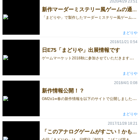
2020/4/29 23:51
新作マーダーミステリー風ゲームの通販情報です
「
まどりや」で製作したマーダーミステリー風ゲームの通販をboothにて始めましたので、告知させていただきます。 ※各ゲームの詳細は、それぞれのサイトでご確認ください。 巡る想い、届かぬ気持ち。 （2020春）（新作） ・天文部の合宿の時に、なぜか晒されていたラブレター。晒した犯人を見つけ出すのが目的のはずだが、メンバーたちは違う思惑があるようで……？ ゲーム紹介 プレイ人数：1～6人 プレイ時間：約1時間 頒布価格：2,000円（送料込み） booth通販ページ ラブレターを出したのはだれだ？ （2019秋） ・"僕"に届いたラブレター。これを出したのは誰なのか、彼女たちの証言を元に推理を行っていこう。 ゲーム紹介 プレイ人数：シングルプレイルール1～人／マーダーミステリールール6人 プレイ時間：約45分 頒布価格：2,000円（送料込み） booth通販ページ ※エラッタ情報がゲーム紹介ページにあります。 boothにて、マーダーミステリー用のタイマー動画も無料配布しております。 ●まどりや Facebookページ http://fb.me/game.madoriya （アカウントがなくても閲覧可能です）
まどりや
2018/11/21 0:54
日E75「まどりや」出展情報です
ゲ
ームマーケット2018秋に参加させていただきます、E75「まどりや」です。 今回のゲームマーケットの「まどりや」出展情報などをお送りします。 【まどりや 頒布ゲーム】 ※各ゲームの詳細は、それぞれのサイトでご確認ください。 ガチャガチャギャンブル （2018春新作） ・箱に入っているサイコロの数を箱を振って予測し、出目を推測してカードをベットし、先にカードをなくした人が勝ちというゲーム。ゲーム紹介 頒布価格：1,000円 （土E75「こげこげ堂本舗」でも委託） ロストわがしー （2017秋新作） ・宝物（和菓子）を探すイヌ・ネコのチーム戦。ただし陣営はすぐ入れ替わるので、うまく出し抜くのが勝利のポイント。「ロストレガシーライセンス」のルールで作られたゲーム。ゲーム紹介 頒布価格：1,000円 （土E75「こげこげ堂本舗」でも委託） このアナログゲームがすごい！かもしれない 2018秋 （←の表紙は2018春のものです） ・ゲームマーケット2018秋で頒布されるアナログゲームのレビュー同人誌（フルカラーのコピー誌） 予定頒布価格：500円 （最終的なページ数が決定していない都合で、500～1000円の範囲で変動がある見込みです） （土E75「こげこげ堂本舗」でも委託予定） ゲムマ1日目に売ってたボドゲのパッケージ写真全部載せるられるといいなぁ（仮） ・ゲームマーケット2018秋1日目に売ってたボドゲのパッケージをただひたすら載せるだけの同人誌（フルカラーのコピー誌） 予定頒布価格：500円 （最終的なページ数が決定していない都合で、500～1000円の範囲で変動がある見込みです） 現代怪異譚TRPG （ささのご委託） ・現代を舞台にしたホラーTRPG。オカルト掲示板「０ちゃんねる」住人が遭遇する怪異譚を追っていくプレイヤーたちの運命は……？ TRPGルールブック＆シナリオ集etc 頒布価格：500円 ●他にも、こげこげ堂本舗様のゲームの委託頒布も行います。 ■出展情報の動画 風船様主催の「【第14回ゲムマ配信会】」に参加したときの動画を紹介します。 ゲームや同人誌の内容紹介などを行っておりますので、チェックしてみて下さい。 [embed]https://youtu.be/etlRIm2XALQ[/embed] ■日曜日のみクレジットカード支払いに対応します■ Squareリーダーを用意しておりますので、クレジットカードでのお支払いに対応できる予定です。 対応しているのはVISAカード、Masterカード、American Expressカードです。 eventmeshのページに飛びます ●まどりや Facebookページ http://fb.me/game.madoriya （アカウントがなくても閲覧可能です）
まどりや
2018/4/1 0:08
新作情報公開！？
G
M2o1∞春の新作情報を以下のサイトで公開しました！ よろしければチェックしてみてくださいね。 https://goo.gl/dZj18P
まどりや
2017/11/28 18:21
「このアナログゲームがすごい！かもしれない」掲載ゲームアンケートのお願い
今
回「まどりや」は、日曜日「B053 こげこげ堂＆まどりや」にて、ゲームマーケットに出展しているアナログゲームの最速レビュー本「このアナログゲームがすごい！かもしれない」という同人誌を作成予定です。 これは、“ゲームマーケット１日目に出展されているゲームを試遊してレビュー記事をつくり、それを２日目に同人誌で出そう”というコンセプトの同人誌（フルカラーコピー誌）です。 この本について、「ワンドロートーク 第99.4回 http://onedrawtalk.seesaa.net/article/455146090.html」にて少し話しておりますので、よろしければ聞いていただけるとありがたいです（他のゲームの宣伝もしていますので、つまりこれは宣伝です(笑)） （レビューサンプル） レビュー_テストプレイなんてしてないよ（PDF版） 基本的には「ゲームマーケット2017秋の１日目にレビュアーが会場に行き、その場で目について、試遊できたゲームのレビューを作る（そのためレビューするゲームは新作に限らない）」のですが、よろしければ「レビューを見てみたいゲーム」を教えていただきたいと思っております。 以下のフォームにて、気になる「ゲーム名」や「サークル名」などの情報を教えていただけますとありがたいです。 https://goo.gl/forms/AHqES4hZ3ccIGbzu1 ※うちのゲームレビューしてーという希望でも大丈夫です。 ※むしろ（直前のタイミングですが）レビュー記事を１本でも書いていただけるような方がおりましたら、Twitterの @takauminin までご連絡をいただけるとすごい嬉しいです（ただ現状原稿料が出せないので、完成見本誌だけお渡しする形になると思います。ご了承ください）。